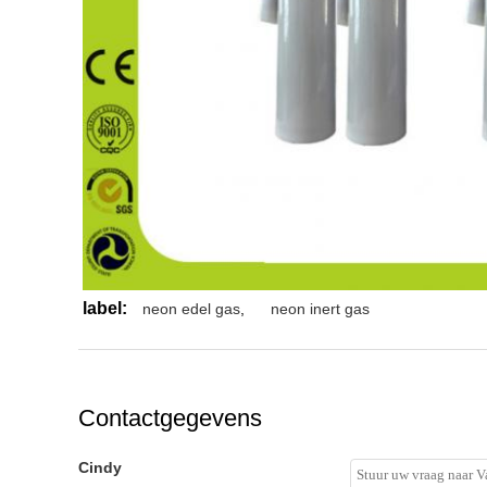
label:
neon edel gas
,
neon inert gas
Contactgegevens
Cindy