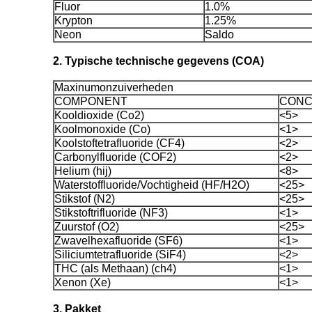
Fluor
1.0%
Krypton
1.25%
Neon
Saldo
2. Typische technische gegevens (COA)
Maxinumonzuiverheden
COMPONENT
CONC
Kooldioxide (Co2)
<5>
Koolmonoxide (Co)
<1>
Koolstoftetrafluoride (CF4)
<2>
Carbonylfluoride (COF2)
<2>
Helium (hij)
<8>
Waterstoffluoride/Vochtigheid (HF/H2O)
<25>
Stikstof (N2)
<25>
Stikstoftrifluoride (NF3)
<1>
Zuurstof (O2)
<25>
Zwavelhexafluoride (SF6)
<1>
Siliciumtetrafluoride (SiF4)
<2>
THC (als Methaan) (ch4)
<1>
Xenon (Xe)
<1>
3. Pakket