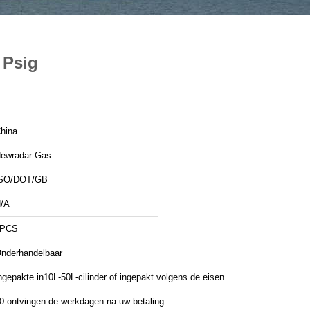
 Psig
hina
ewradar Gas
SO/DOT/GB
/A
1PCS
nderhandelbaar
ngepakte in10L-50L-cilinder of ingepakt volgens de eisen.
0 ontvingen de werkdagen na uw betaling