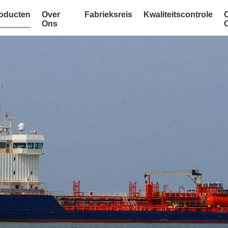
oducten
Over
Fabrieksreis
Kwaliteitscontrole
Ons