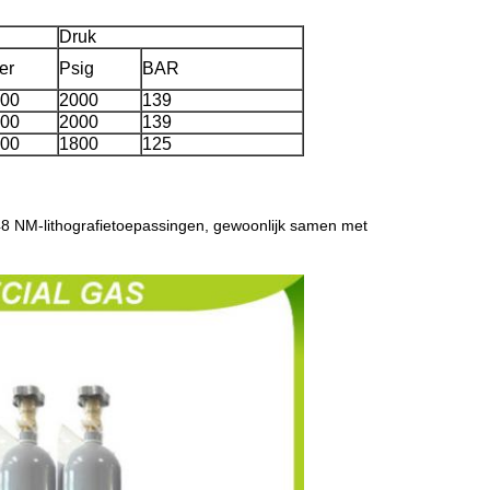
Druk
ter
Psig
BAR
00
2000
139
00
2000
139
00
1800
125
48 NM-lithografietoepassingen, gewoonlijk samen met