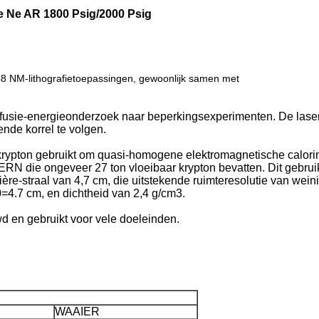
e Ne AR 1800 Psig/2000 Psig
48 NM-lithografietoepassingen, gewoonlijk samen met
rnfusie-energieonderzoek naar beperkingsexperimenten. De laser h
nde korrel te volgen.
e krypton gebruikt om quasi-homogene elektromagnetische calori
RN die ongeveer 27 ton vloeibaar krypton bevatten. Dit gebrui
lière-straal van 4,7 cm, die uitstekende ruimteresolutie van wei
X0=4.7 cm, en dichtheid van 2,4 g/cm3.
d en gebruikt voor vele doeleinden.
WAAIER