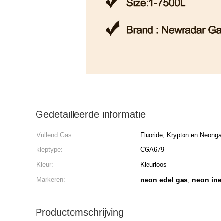
Gedetailleerde informatie
Vullend Gas:
Fluoride, Krypton en Neon
kleptype:
CGA679
Kleur:
Kleurloos
Markeren:
neon edel gas
neon ine
,
Productomschrijving