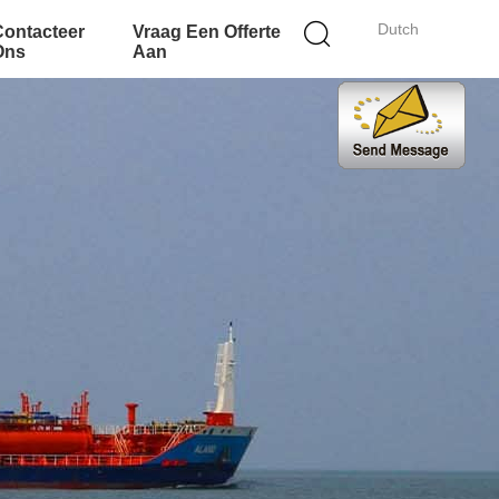
Dutch
Contacteer
Vraag Een Offerte
Ons
Aan