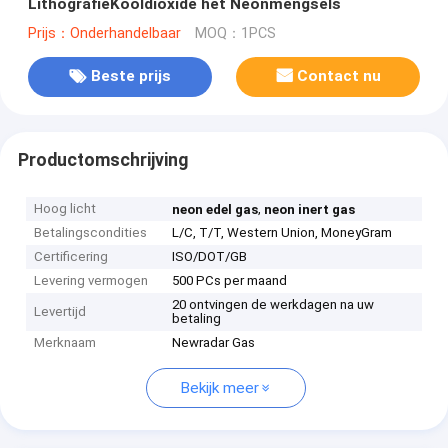
LithografieKooldioxide het Neonmengsels
Prijs：Onderhandelbaar
MOQ：1PCS
Beste prijs
Contact nu
Productomschrijving
Hoog licht
,
neon edel gas
neon inert gas
Betalingscondities
L/C, T/T, Western Union, MoneyGram
Certificering
ISO/DOT/GB
Levering vermogen
500 PCs per maand
20 ontvingen de werkdagen na uw
Levertijd
betaling
Merknaam
Newradar Gas
Bekijk meer