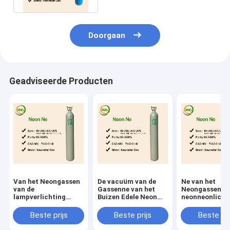
Doorgaan
Geadviseerde Producten
Van het Neongassen
De vacuüm van de
Ne van het
van de
Gassenne van het
Neongassen va
lampverlichting
Buizen Edele Neon
neonneonlicht
Hoge Zuivere niet
Brandbare niet
PUNT 10L - 50
Brandbare het
Giftige V.N. 1065
Cilinders
Beste prijs
Beste prijs
Beste pri
Elektronenrang
niet