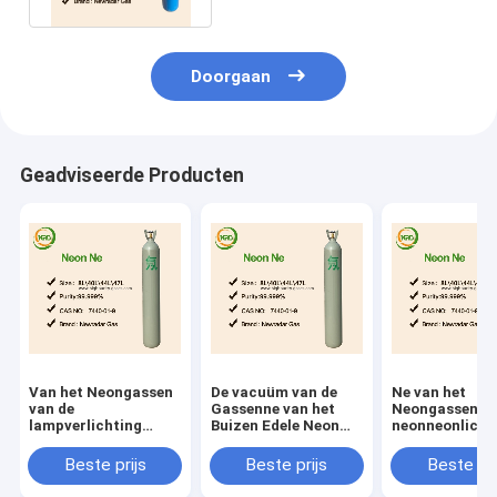
Doorgaan
Geadviseerde Producten
Van het Neongassen
De vacuüm van de
Ne van het
van de
Gassenne van het
Neongassen va
lampverlichting
Buizen Edele Neon
neonneonlicht
Hoge Zuivere niet
Brandbare niet
PUNT 10L - 50
Brandbare het
Giftige V.N. 1065
Cilinders
Beste prijs
Beste prijs
Beste pri
Elektronenrang
niet