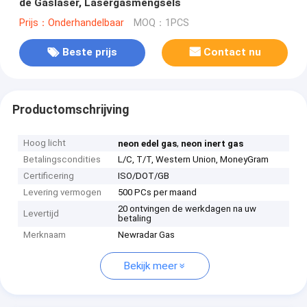
de Gaslaser, Lasergasmengsels
Prijs：Onderhandelbaar
MOQ：1PCS
Beste prijs
Contact nu
Productomschrijving
Hoog licht
,
neon edel gas
neon inert gas
Betalingscondities
L/C, T/T, Western Union, MoneyGram
Certificering
ISO/DOT/GB
Levering vermogen
500 PCs per maand
20 ontvingen de werkdagen na uw
Levertijd
betaling
Merknaam
Newradar Gas
Bekijk meer