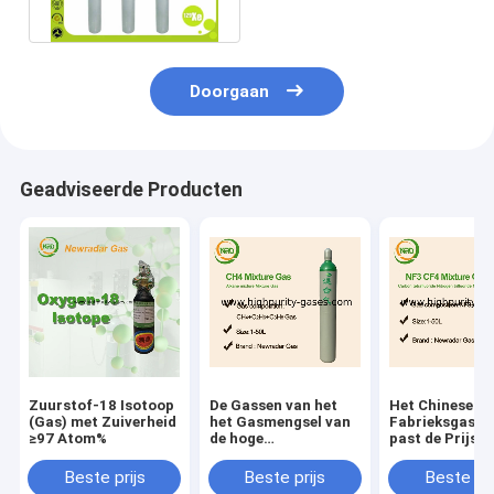
Staalcilinder
Doorgaan
Geadviseerde Producten
Zuurstof-18 Isotoop
De Gassen van het
Het Chinese
(Gas) met Zuiverheid
het Gasmengsel van
Fabrieksgasme
≥97 Atom%
de hoge
past de Prijs v
zuiverheidskaliberbepaling
Kaliberbepali
voor
aan
Beste prijs
Beste prijs
Beste pri
lithografietoepassingen