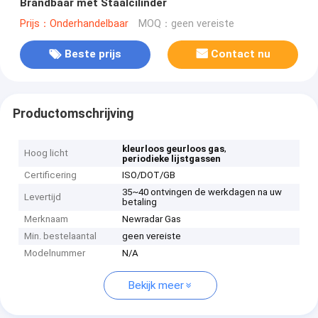
Brandbaar met Staalcilinder
Prijs：Onderhandelbaar
MOQ：geen vereiste
Beste prijs
Contact nu
Productomschrijving
,
kleurloos geurloos gas
Hoog licht
periodieke lijstgassen
Certificering
ISO/DOT/GB
35~40 ontvingen de werkdagen na uw
Levertijd
betaling
Merknaam
Newradar Gas
Min. bestelaantal
geen vereiste
Modelnummer
N/A
Bekijk meer