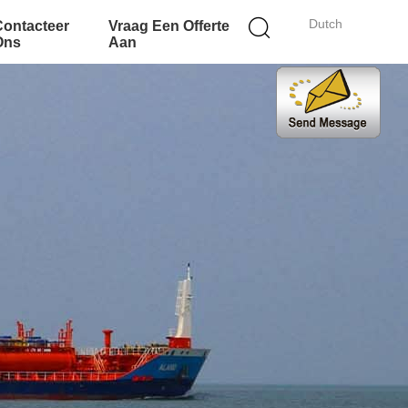
Dutch
Contacteer
Vraag Een Offerte
Ons
Aan