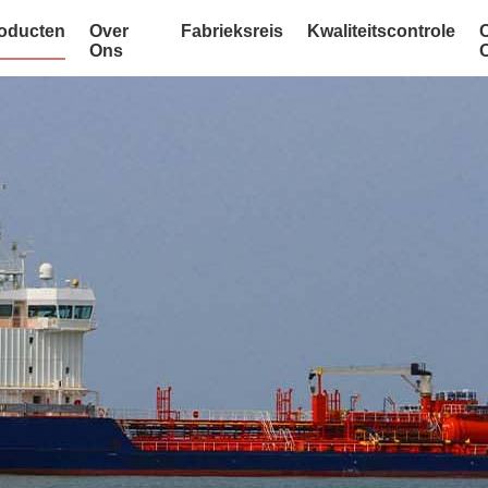
oducten
Over
Fabrieksreis
Kwaliteitscontrole
Ons