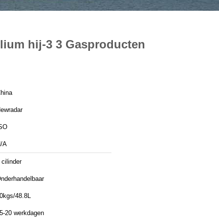
lium hij-3 3 Gasproducten
hina
ewradar
SO
/A
 cilinder
nderhandelbaar
0kgs/48.8L
5-20 werkdagen