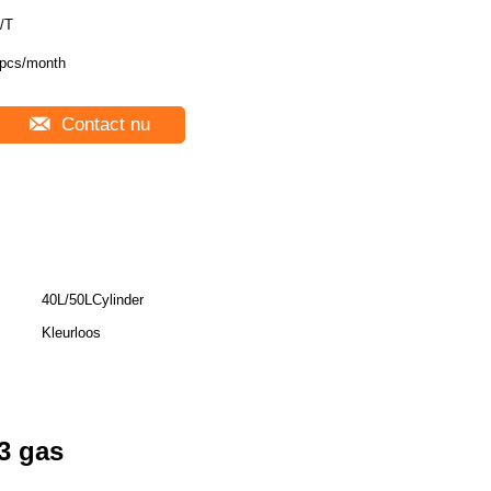
/T
pcs/month
Contact nu
40L/50LCylinder
Kleurloos
3 gas