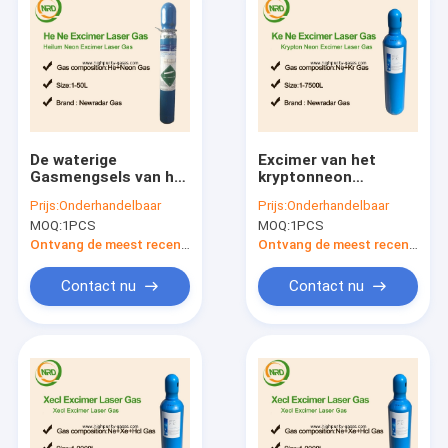
De waterige
Excimer van het
Gasmengsels van het
kryptonneon
het Xenonneon van
Lasergas
Prijs:
Onderhandelbaar
Prijs:
Onderhandelbaar
het
MOQ:
1PCS
MOQ:
1PCS
Waterstofchloride
voor Excimer Lasers
Ontvang de meest recente Prijs
Ontvang de meest recente Prijs
Contact nu
Contact nu
Thuis
Producten
Over ons