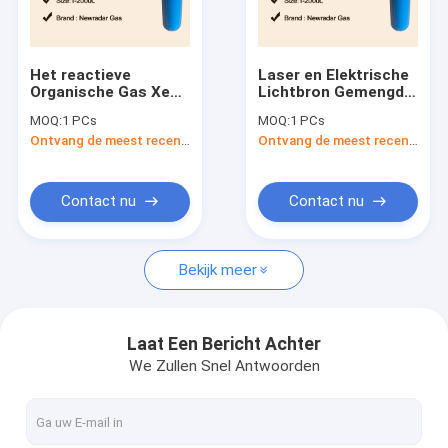
Fabrieksreis
Kwaliteitscontrole
Het reactieve
Laser en Elektrische
Organische Gas XeF
Lichtbron Gemengde
Contacteer ons
KrF Kleurloos en
Gasfles hij Ne-N2
MOQ:
1 PCs
MOQ:
1 PCs
Geurloze NeF van de
Ontvang de meest recente Prijs
Ontvang de meest recente Prijs
Gassenkaliberbepaling
Vraag een offerte aan
Contact nu
Contact nu
Hoge Zuiverheidsgassen
Bekijk meer
Zeldzame Gassen
Elektronische Gassen
Laat Een Bericht Achter
We Zullen Snel Antwoorden
Organische Gassen
Isotopische Gassen