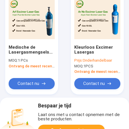
Medische de
Kleurloos Excimer
Lasergasmengsels
Lasergas
Nidek Lasik van
MOQ:
1 PCs
Prijs:
Onderhandelbaar
Rangarf voor
Ontvang de meest recente Prijs
MOQ:
1PCS
Oogchirurgie aan
Indische Markt
Ontvang de meest recente Prijs
Contact nu
Contact nu
Bespaar je tijd
Laat ons met u contact opnemen met de
beste producten.