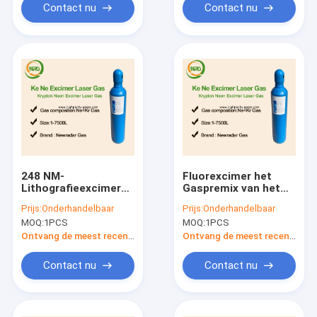
Contact nu
Contact nu
248 NM-
Fluorexcimer het
Lithografieexcimer
Gaspremix van het
Gasmengsels van het
Lasersmengsel het
Prijs:
Onderhandelbaar
Prijs:
Onderhandelbaar
het Kryptonneon van
Krypton en het Neon
MOQ:
1PCS
MOQ:
1PCS
Lasergassen
van het Gasfluor
Ontvang de meest recente Prijs
Ontvang de meest recente Prijs
Contact nu
Contact nu