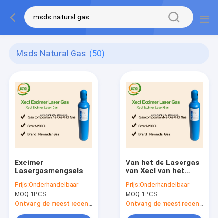
Msds Natural Gas
(50)
Excimer
Van het de Lasergas
Lasergasmengsels
van Xecl van het
xenonmonochloride
Prijs:
Onderhandelbaar
Prijs:
Onderhandelbaar
Kleurloze Excimer
MOQ:
1PCS
MOQ:
1PCS
Lasers
Ontvang de meest recente Prijs
Ontvang de meest recente Prijs