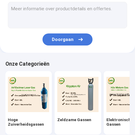
Industriële Gassen
Specialiteitgasmengsels
Excimer Lasergassen
Doorgaan
Neongassen
Koelmiddelengas
Onze Categorieën
Beschikbare Heliumtank
Het Materiaal van het specialiteitgas
Hoge
Zeldzame Gassen
Elektronische
Zuiverheidsgassen
Gassen