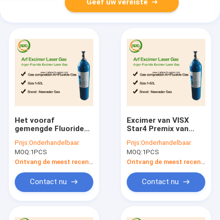
Geef uw vereiste
Het vooraf
Excimer van VISX
gemengde Fluoride
Star4 Premix van
van het Gasargon,
Lasergassen de
Prijs:
Onderhandelbaar
Prijs:
Onderhandelbaar
ArF-
Laser 16L van Gasarf
MOQ:
1PCS
MOQ:
1PCS
Gasmengsels193nm
met klep CGA679
Lithografie
Ontvang de meest recente Prijs
Ontvang de meest recente Prijs
Contact nu
Contact nu