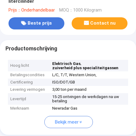
litercilinder
Prijs：Onderhandelbaar
MOQ：1000 Kilogram
Beste prijs
Contact nu
Productomschrijving
,
Elektrisch Gas
Hoog licht
zuiverheid plus specialiteitgassen
Betalingscondities
L/C, T/T, Western Union,
Certificering
ISO/DOT/GB
Levering vermogen
3,00 ton per maand
15-25 ontvingen de werkdagen na uw
Levertijd
betaling
Merknaam
Newradar Gas
Bekijk meer