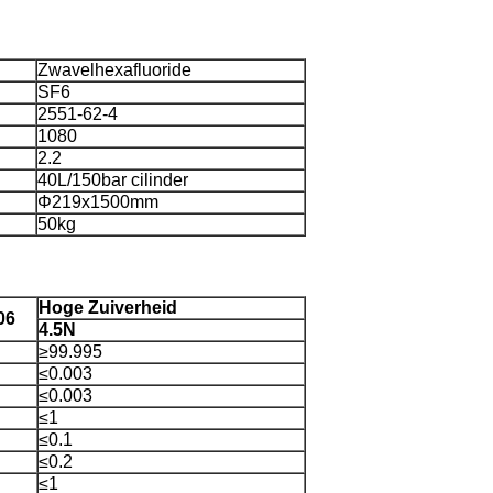
Zwavelhexafluoride
SF6
2551-62-4
1080
2.2
40L/150bar cilinder
Φ219x1500mm
50kg
Hoge Zuiverheid
06
4.5N
≥99.995
≤0.003
≤0.003
≤1
≤0.1
≤0.2
≤1