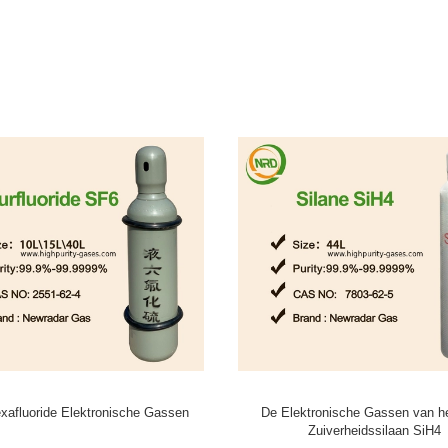
 de isobutyleenkaliberbepaling 100
Stikstoffluoride NF3, nf3-g
het elektronenp.p.m. gas van de