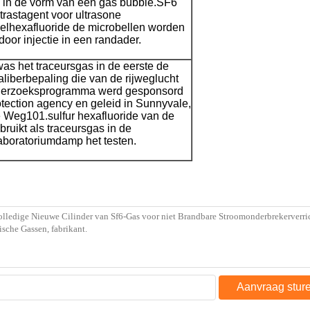
 in de vorm van een gas bubble.SF6
trastagent voor ultrasone
lhexafluoride de microbellen worden
oor injectie in een randader.
as het traceursgas in de eerste de
liberbepaling die van de rijweglucht
onderzoeksprogramma werd gesponsord
otection agency en geleid in Sunnyvale,
e Weg101.sulfur hexafluoride van de
ebruikt als traceursgas in de
laboratoriumdamp het testen.
Aanvraag stur