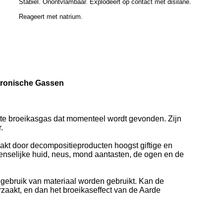
Stabiel. Onontvlambaar. Explodeert op contact met disilane.
Reageert met natrium.
ktronische Gassen
lste broeikasgas dat momenteel wordt gevonden. Zijn
.
aakt door decompositieproducten hoogst giftige en
enselijke huid, neus, mond aantasten, de ogen en de
et gebruik van materiaal worden gebruikt. Kan de
rzaakt, en dan het broeikaseffect van de Aarde