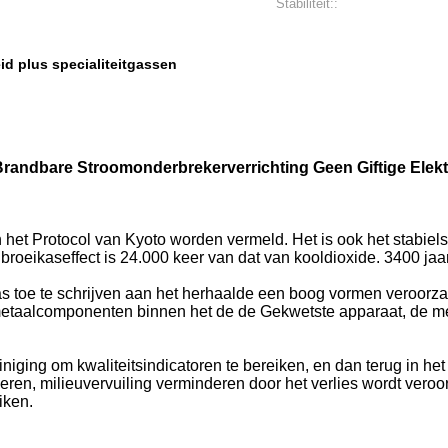
Stabiliteit::
id plus specialiteitgassen
 Brandbare Stroomonderbrekerverrichting Geen Giftige Ele
 het Protocol van Kyoto worden vermeld. Het is ook het stabie
 broeikaseffect is 24.000 keer van dat van kooldioxide. 3400 jaar
gas toe te schrijven aan het herhaalde een boog vormen veroorz
 metaalcomponenten binnen het de de Gekwetste apparaat, de m
iniging om kwaliteitsindicatoren te bereiken, en dan terug in h
eren, milieuvervuiling verminderen door het verlies wordt veroo
iken.