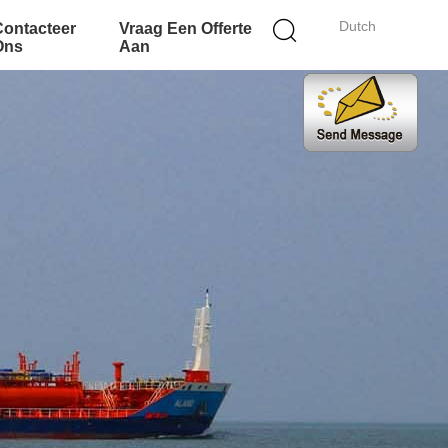
Dutch
Contacteer
Vraag Een Offerte
Ons
Aan