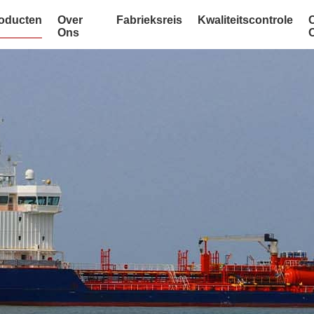
oducten
Over
Fabrieksreis
Kwaliteitscontrole
Ons