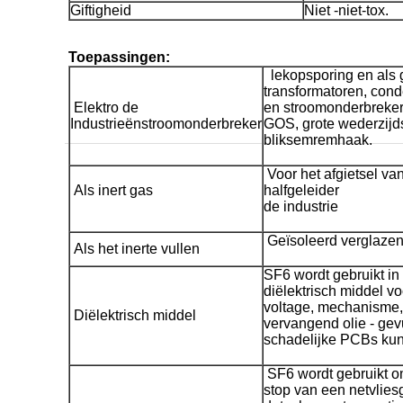
Giftigheid
Niet -niet-tox.
Toepassingen:
lekopsporing en als g
transformatoren, con
Elektro de
en stroomonderbrekers
Industrieënstroomonderbreker
GOS, grote wederzijds
bliksemremhaak.
Voor het afgietsel va
Als inert gas
halfgeleider
de industrie
Geïsoleerd verglazen
Als het inerte vullen
SF6 wordt gebruikt in 
diëlektrisch middel 
voltage, mechanisme, 
Diëlektrisch middel
vervangend olie - ge
schadelijke PCBs kun
SF6 wordt gebruikt o
stop van een netvliesg