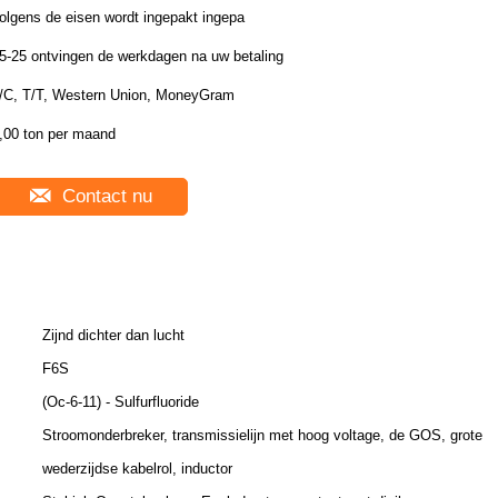
olgens de eisen wordt ingepakt ingepa
5-25 ontvingen de werkdagen na uw betaling
/C, T/T, Western Union, MoneyGram
,00 ton per maand
Contact nu
Zijnd dichter dan lucht
F6S
(Oc-6-11) - Sulfurfluoride
Stroomonderbreker, transmissielijn met hoog voltage, de GOS, grote
wederzijdse kabelrol, inductor