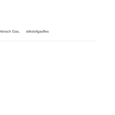
ektrisch Gas
,
stikstofgasfles