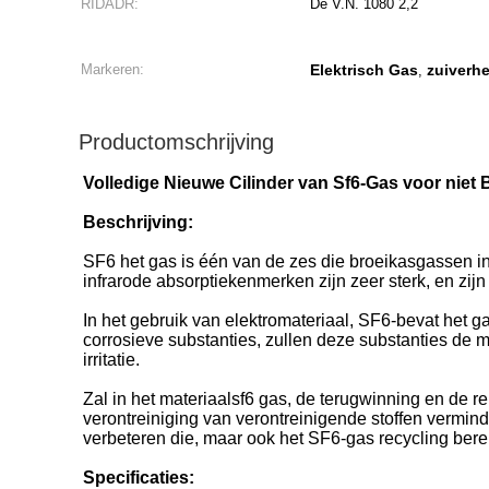
RIDADR:
De V.N. 1080 2,2
Markeren:
Elektrisch Gas
zuiverhe
,
Productomschrijving
Volledige Nieuwe Cilinder van Sf6-Gas voor niet
Beschrijving:
SF6 het gas is één van de zes die broeikasgassen in
infrarode absorptiekenmerken zijn zeer sterk, en zijn
In het gebruik van elektromateriaal, SF6-bevat het 
corrosieve substanties, zullen deze substanties de
irritatie.
Zal in het materiaalsf6 gas, de terugwinning en de re
verontreiniging van verontreinigende stoffen vermind
verbeteren die, maar ook het SF6-gas recycling bere
Specificaties: