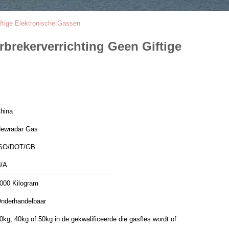
iftige Elektronische Gassen
brekerverrichting Geen Giftige
hina
ewradar Gas
SO/DOT/GB
/A
000 Kilogram
nderhandelbaar
0kg, 40kg of 50kg in de gekwalificeerde die gasfles wordt of