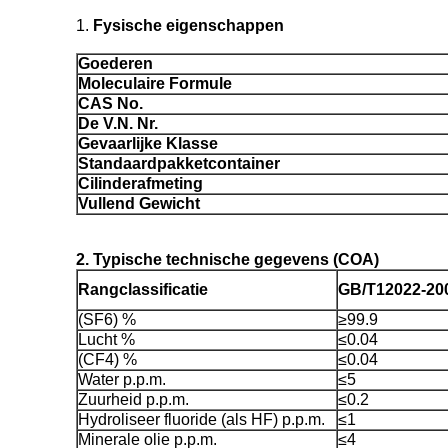
1.
Fysische eigenschappen
Goederen
Moleculaire Formule
CAS No.
De V.N. Nr.
Gevaarlijke Klasse
Standaardpakketcontainer
Cilinderafmeting
Vullend Gewicht
2. Typische technische gegevens (COA)
Rangclassificatie
GB/T12022-20
(SF6) %
≥99.9
Lucht %
≤0.04
(CF4) %
≤0.04
Water p.p.m.
≤5
Zuurheid p.p.m.
≤0.2
Hydroliseer fluoride (als HF) p.p.m.
≤1
Minerale olie p.p.m.
≤4