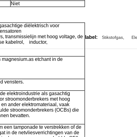
Niet
asachtige diëlektrisch voor
densatoren
, transmissielijn met hoog voltage, de
label:
Stikstofgas
,
El
e kabelrol, inductor,
n magnesium.as etchant in de
d vensters.
de elektroindustrie als gasachtig
voor stroomonderbrekers met hoog
en ander elektromateriaal, vaak
vulde stroomonderbrekers (OCBs) die
nen bevatten.
m een tamponade te verstrekken of de
at in de netvliesverrichtingen van de