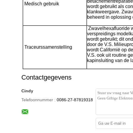
detachementreparatie
Medisch gebruik
wordt gebruikt als con
klankweergave. Zwave
beheerd in oplossing d
Zwavelhexafluoride w
verspreidings modelka
wordt gebruikt; dit 
door de V.S. Milieupr
Traceurssamenstelling
wordt Californië op d
V.S. ook uit routine g
kapinsluiting van de 
Contactgegevens
Cindy
Telefoonnummer :
0086-27-87819318