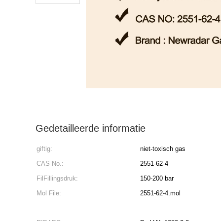
Gedetailleerde informatie
giftig:
niet-toxisch gas
CAS No.:
2551-62-4
FilFillingsdruk:
150-200 bar
Mol File:
2551-62-4.mol