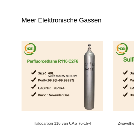
Meer Elektronische Gassen
an het
Ar/F2/He/Ne excimer lasergas voor lens wordt
Het Gas van
gemengd die xecl laserexcimer lasers
van het 