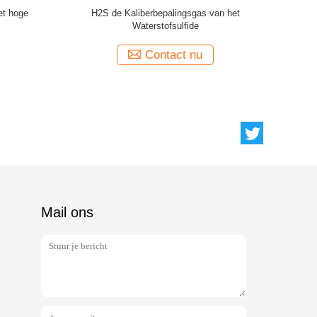
as
De Zwavelhexafluoride van de industrie
Halo
Elektronisch Gassen Gas Gasachtig
Diëlektrisch Middel
Contact nu
Mail ons