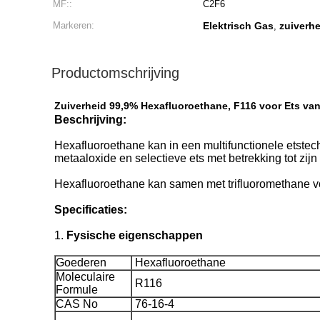
MF::
C2F6
Markeren:
Elektrisch Gas
zuiverhe
,
Productomschrijving
Zuiverheid 99,9% Hexafluoroethane, F116 voor Ets van
Beschrijving:
Hexafluoroethane kan in een multifunctionele etstec
metaaloxide en selectieve ets met betrekking tot zijn
Hexafluoroethane kan samen met trifluoromethane 
Specificaties:
1.
Fysische eigenschappen
Goederen
Hexafluoroethane
Moleculaire
R116
Formule
CAS No
76-16-4