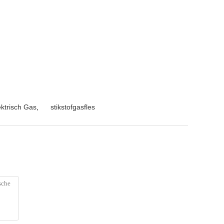
ektrisch Gas
,
stikstofgasfles