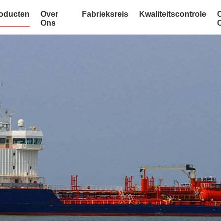
oducten
Over
Fabrieksreis
Kwaliteitscontrole
Ons