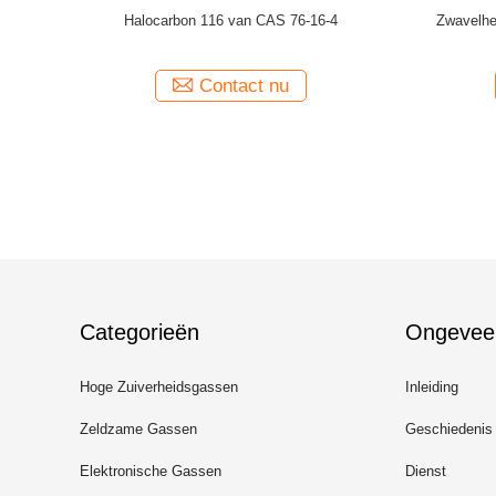
an het
Ar/F2/He/Ne excimer lasergas voor lens wordt
Het Gas van
gemengd die xecl laserexcimer lasers
van het 
produceert die
Contact nu
Categorieën
Ongevee
Hoge Zuiverheidsgassen
Inleiding
Zeldzame Gassen
Geschiedenis
Elektronische Gassen
Dienst