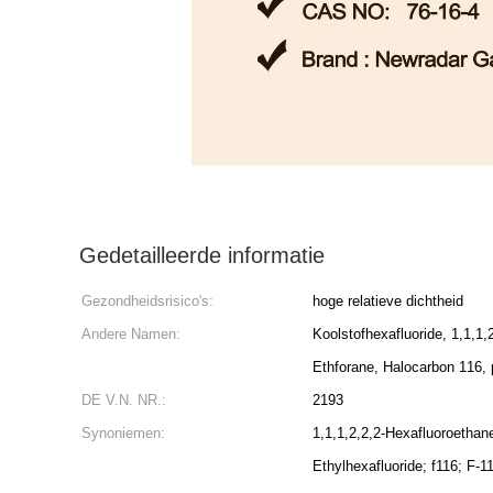
Gedetailleerde informatie
Gezondheidsrisico's:
hoge relatieve dichtheid
Andere Namen:
Koolstofhexafluoride, 1,1,1,
Ethforane, Halocarbon 116, 
DE V.N. NR.:
2193
Synoniemen:
1,1,1,2,2,2-Hexafluoroethan
Ethylhexafluoride; f116; F-1