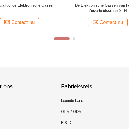
 de isobutyleenkaliberbepaling 100
Stikstoffluoride NF3, nf3-g
het elektronenp.p.m. gas van de
Saldolucht
Contact nu
Contact nu
r ons
Fabrieksreis
lopende band
OEM / ODM
R & D