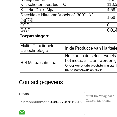
Kritische temperatuur, °C
113.
Kritieke Druk, Mpa
4.58
Specifieke Hitte van Vloeistof, 30°C, [kJ
1.68
(kg°C)]
ODP
0
GWP
0,01
Toepassingen:
Multi - Functionele
In de Productie van Halfgel
Etstechnologie
Het kan in de selectieve et
het metaalsilicium worden g
Het Metaalsubstraat
Onder verlengde blootstelling aan 
hevig verbreken en raket.
Contactgegevens
Cindy
Telefoonnummer :
0086-27-87819318