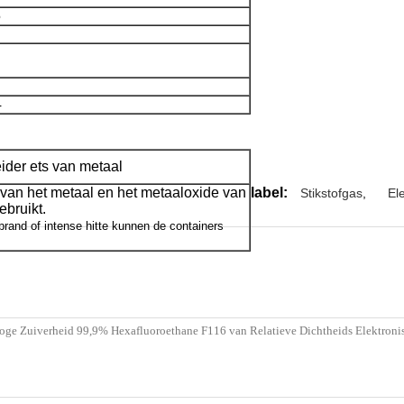
5
4
eider ets van metaal
s van het metaal en het metaaloxide van
label:
Stikstofgas
,
El
ebruikt.
brand of intense hitte kunnen de containers