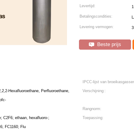
Levertijd:
1
Betalingscondities:
L
Levering vermogen:
3
Beste prijs
IPCC-lijst van broeikasgassen
2,2,2-Hexafluoroethane, Perfluoroethane,
Verschijning::
pfc-
Rangnorm:
e; C2F6; ethaan, hexafluoro-;
Toepassing:
16; FC1160; Flu