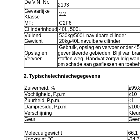
De V.N. Nr.
2193
Gevaarlijke
2.2
Klasse
MF:
C2F6
Cilinderinhoud
40L, 500L
Vullend
530kg/500L navulbare cilinder
Gewicht
20kg/40L navulbare cilinder
Gebruik, opslag en vervoer onder 45
Opslag en
geventileerde gebieden. Blijf van bra
Vervoer
stoffen weg. Handvat zorgvuldig wan
om schade aan gasflessen en toebeh
2. Typischetechnischegegevens
Zuiverheid, %
≥99.
Vochtigheid, P.p.m.
≤10
Zuurheid, P.p.m.
≤1
Dampresidu, P.p.m.
≤100
Verschijning
Kleur
Geur
Geen
Molecuulgewicht
66.1
Kookpunt, °C
-24.7