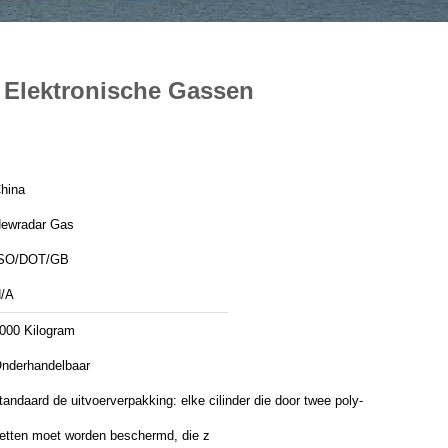
 Elektronische Gassen
hina
ewradar Gas
SO/DOT/GB
/A
000 Kilogram
nderhandelbaar
tandaard de uitvoerverpakking: elke cilinder die door twee poly-
etten moet worden beschermd, die z