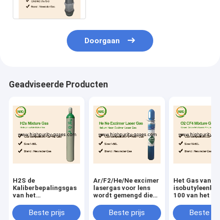
CAS 7440-59-7
Doorgaan
Geadviseerde Producten
H2S de
Ar/F2/He/Ne excimer
Het Gas van d
Kaliberbepalingsgas
lasergas voor lens
isobutyleenkal
van het
wordt gemengd die
100 van het he
Waterstofsulfide
xecl laserexcimer
elektronenp.p.
lasers produceert die
van de Saldolu
Beste prijs
Beste prijs
Beste pri