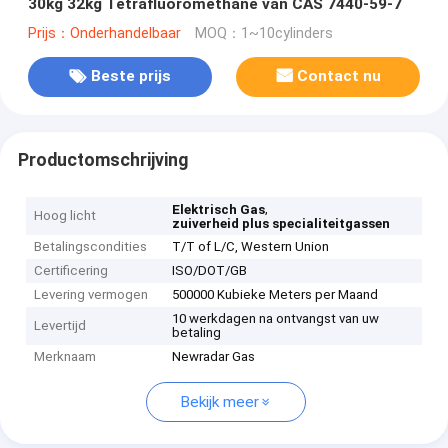
30kg 32kg Tetrafluoromethane van CAS 7440-59-7
Prijs：Onderhandelbaar
MOQ：1~10cylinders
Beste prijs
Contact nu
Productomschrijving
,
Elektrisch Gas
Hoog licht
zuiverheid plus specialiteitgassen
Betalingscondities
T/T of L/C, Western Union
Certificering
ISO/DOT/GB
Levering vermogen
500000 Kubieke Meters per Maand
10 werkdagen na ontvangst van uw
Levertijd
betaling
Merknaam
Newradar Gas
Bekijk meer