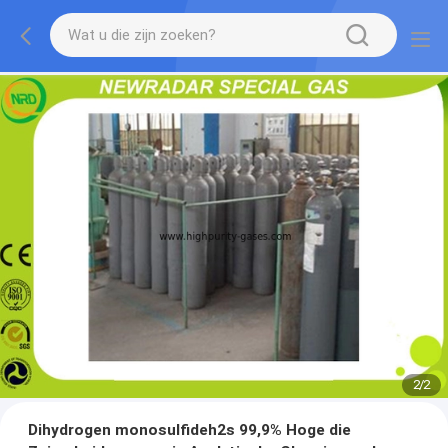
2
/
2
Dihydrogen monosulfideh2s 99,9% Hoge die