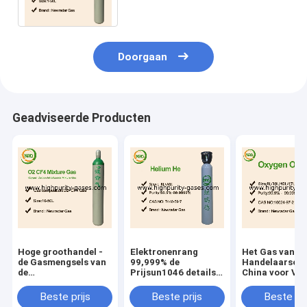
Analytische Chemie worden
gebruikt
Doorgaan
Geadviseerde Producten
Hoge groothandel -
Elektronenrang
Het Gas van d
de Gasmengsels van
99,999% de
Handelaarso2 
de
Prijsun1046 details
China voor Ve
kwaliteitskaliberbepaling
van het Heliumgas
99,999% Zuurs
Beste Prijs
Beste prijs
Beste prijs
Beste pri