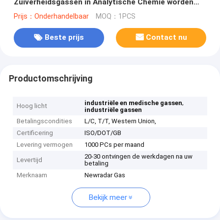
Zuiverheidsgassen in Analytische Chemie worden
gebruikt
Prijs：Onderhandelbaar
MOQ：1PCS
Beste prijs
Contact nu
Productomschrijving
,
industriële en medische gassen
Hoog licht
industriële gassen
Betalingscondities
L/C, T/T, Western Union,
Certificering
ISO/DOT/GB
Levering vermogen
1000 PCs per maand
20-30 ontvingen de werkdagen na uw
Levertijd
betaling
Merknaam
Newradar Gas
Bekijk meer