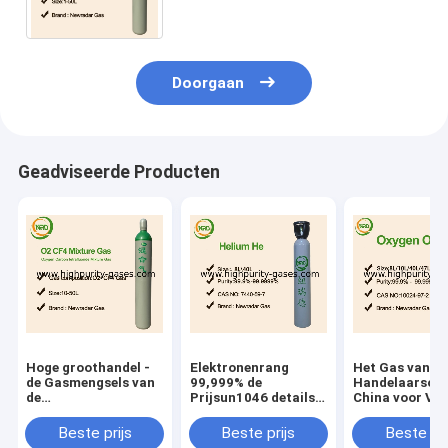
van 40L worden verpakt 50L en
800L-
Doorgaan
Geadviseerde Producten
Hoge groothandel -
Elektronenrang
Het Gas van d
de Gasmengsels van
99,999% de
Handelaarso2 
de
Prijsun1046 details
China voor Ve
kwaliteitskaliberbepaling
van het Heliumgas
99,999% Zuurs
Beste Prijs
Beste prijs
Beste prijs
Beste pri