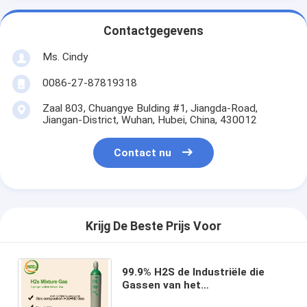
Contactgegevens
Ms. Cindy
0086-27-87819318
Zaal 803, Chuangye Bulding #1, Jiangda-Road,
Jiangan-District, Wuhan, Hubei, China, 430012
Contact nu
Krijg De Beste Prijs Voor
99.9% H2S de Industriële die
Gassen van het
Waterstofsulfide in de Cilinders