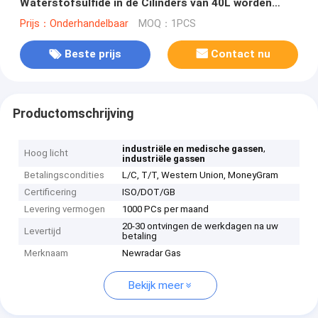
Waterstofsulfide in de Cilinders van 40L worden
verpakt 50L en 800L-
Prijs：Onderhandelbaar
MOQ：1PCS
Beste prijs
Contact nu
Productomschrijving
,
industriële en medische gassen
Hoog licht
industriële gassen
Betalingscondities
L/C, T/T, Western Union, MoneyGram
Certificering
ISO/DOT/GB
Levering vermogen
1000 PCs per maand
20-30 ontvingen de werkdagen na uw
Levertijd
betaling
Merknaam
Newradar Gas
Bekijk meer