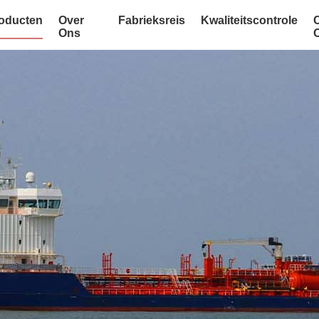
oducten
Over
Fabrieksreis
Kwaliteitscontrole
Ons