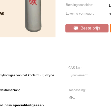
Betalingscondities:
L
Levering vermogen:
3
Beste prijs
CAS No.:
ylrookgas van het koolstof (II) oxyde
Synoniemen::
elektronenrang
Toepassing:
MF::
id plus specialiteitgassen