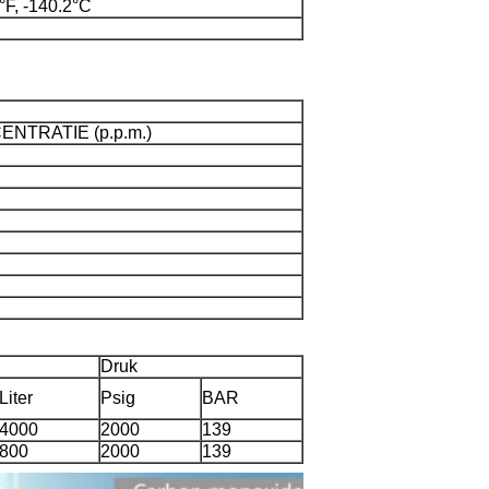
°F, -140.2°C
NTRATIE (p.p.m.)
Druk
Liter
Psig
BAR
4000
2000
139
800
2000
139