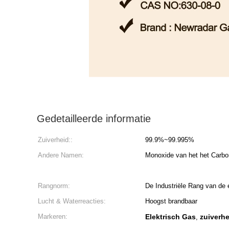
Gedetailleerde informatie
Zuiverheid::
99.9%~99.995%
Andere Namen:
Monoxide van het het Carbon
Rangnorm:
De Industriële Rang van de 
Lucht & Waterreacties:
Hoogst brandbaar
Markeren:
Elektrisch Gas
zuiverhe
,