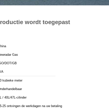
roductie wordt toegepast
hina
ewradar Gas
SO/DOT/GB
/A
0 kubieke meter
nderhandelbaar
L / 40L/47L-cilinder
5-25 ontvingen de werkdagen na uw betaling