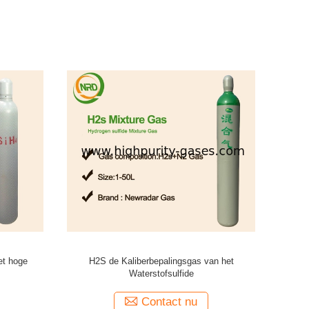
as
De Zwavelhexafluoride van de industrie
Halo
Elektronisch Gassen Gas Gasachtig
Diëlektrisch Middel
Contact nu