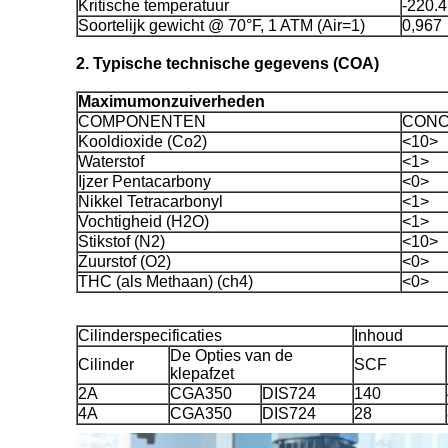
Kritische temperatuur
-220.4
Soortelijk gewicht @ 70°F, 1 ATM (Air=1)
0,967
2. Typische technische gegevens (COA)
Maximumonzuiverheden
COMPONENTEN
CONCE
Kooldioxide (Co2)
<10>
Waterstof
<1>
Ijzer Pentacarbony
<0>
Nikkel Tetracarbonyl
<1>
Vochtigheid (H2O)
<1>
Stikstof (N2)
<10>
Zuurstof (O2)
<0>
THC (als Methaan) (ch4)
<0>
Cilinderspecificaties
Inhoud
De Opties van de
Cilinder
SCF
klepafzet
2A
CGA350
DIS724
140
4A
CGA350
DIS724
28