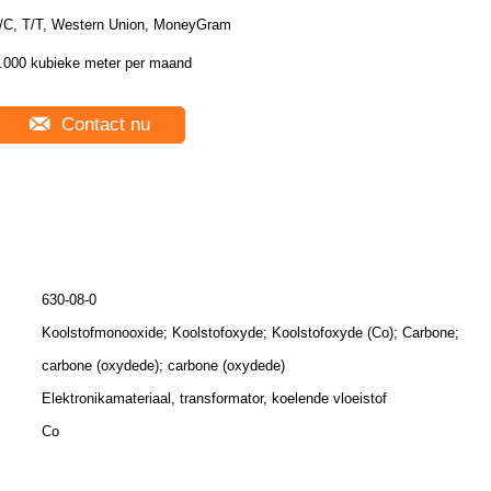
/C, T/T, Western Union, MoneyGram
.000 kubieke meter per maand
Contact nu
630-08-0
Koolstofmonooxide; Koolstofoxyde; Koolstofoxyde (Co); Carbone;
carbone (oxydede); carbone (oxydede)
Elektronikamateriaal, transformator, koelende vloeistof
Co