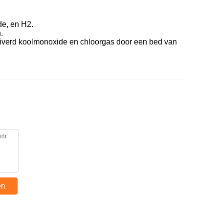
de, en H2.
.
zuiverd koolmonoxide en chloorgas door een bed van
en