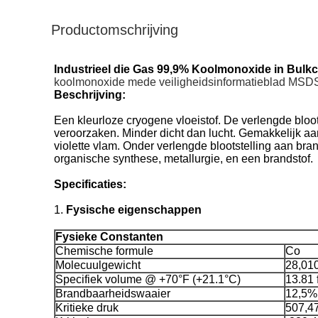
Productomschrijving
Industrieel die Gas 99,9% Koolmonoxide in Bulk
koolmonoxide mede veiligheidsinformatieblad MSD
Beschrijving:
Een kleurloze cryogene vloeistof. De verlengde bloot
veroorzaken. Minder dicht dan lucht. Gemakkelijk 
violette vlam. Onder verlengde blootstelling aan b
organische synthese, metallurgie, en een brandstof.
Specificaties:
1.
Fysische eigenschappen
Fysieke Constanten
Chemische formule
Co
Molecuulgewicht
28,01
Specifiek volume @ +70°F (+21.1°C)
13.81 
Brandbaarheidswaaier
12,5% 
Kritieke druk
507,47