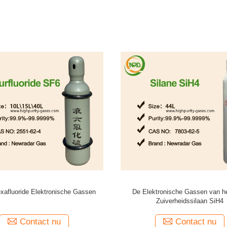
 de isobutyleenkaliberbepaling 100
Stikstoffluoride NF3, nf3-g
het elektronenp.p.m. gas van de
Saldolucht
Contact nu
Contact nu