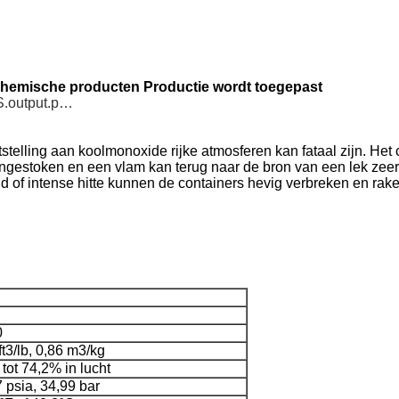
chemische producten Productie wordt toegepast
S.output.p…
stelling aan koolmonoxide rijke atmosferen kan fataal zijn. Het 
aangestoken en een vlam kan terug naar de bron van een lek z
rand of intense hitte kunnen de containers hevig verbreken en 
0
ft3/lb, 0,86 m3/kg
tot 74,2% in lucht
 psia, 34,99 bar