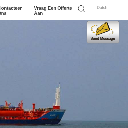
Dutch
Contacteer
Vraag Een Offerte
Ons
Aan