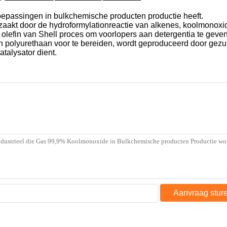
toepassingen in bulkchemische producten productie heeft.
aakt door de hydroformylationreactie van alkenes, koolmonoxi
olefin van Shell proces om voorlopers aan detergentia te geven
en polyurethaan voor te bereiden, wordt geproduceerd door ge
atalysator dient.
Aanvraag stur