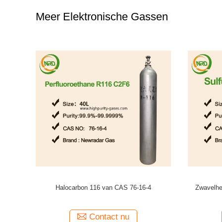
Meer Elektronische Gassen
an het
Ar/F2/He/Ne excimer lasergas voor lens wordt
Het Gas van
gemengd die xecl laserexcimer lasers
van het 
produceert die
Contact nu