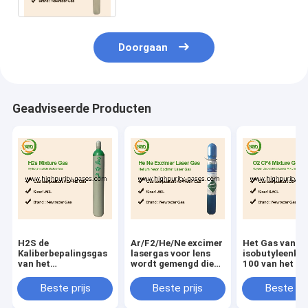
Doorgaan
Geadviseerde Producten
H2S de
Ar/F2/He/Ne excimer
Het Gas van d
Kaliberbepalingsgas
lasergas voor lens
isobutyleenkal
van het
wordt gemengd die
100 van het he
Waterstofsulfide
xecl laserexcimer
elektronenp.p.
lasers produceert die
van de Saldolu
Beste prijs
Beste prijs
Beste pri