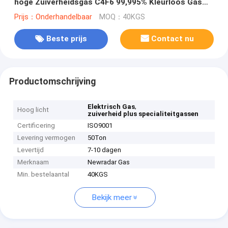
hoge Zuiverheidsgas C4F6 99,995% Kleurloos Gas
etsen
Prijs：Onderhandelbaar
MOQ：40KGS
Beste prijs
Contact nu
Productomschrijving
,
Elektrisch Gas
Hoog licht
zuiverheid plus specialiteitgassen
Certificering
ISO9001
Levering vermogen
50Ton
Levertijd
7-10 dagen
Merknaam
Newradar Gas
Min. bestelaantal
40KGS
Bekijk meer