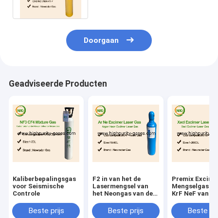
en Fijne Chemische
producten
Doorgaan
Geadviseerde Producten
Kaliberbepalingsgas
F2 in van het de
Premix Excime
voor Seismische
Lasermengsel van
Mengselgas va
Controle
het Neongas van de
KrF NeF van
het gaszuiverheid de
Lasergassen
cilindergas
Beste prijs
Beste prijs
Beste pri