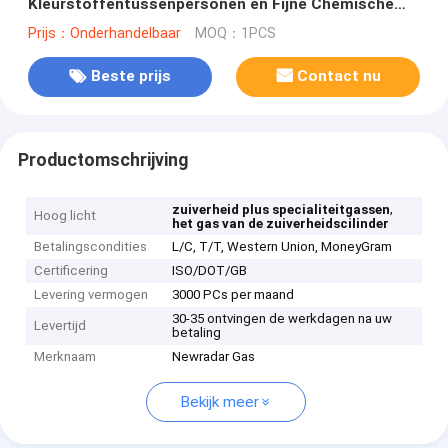
Kleurstoffentussenpersonen en Fijne Chemische
producten
Prijs：Onderhandelbaar
MOQ：1PCS
Beste prijs
Contact nu
Productomschrijving
,
zuiverheid plus specialiteitgassen
Hoog licht
het gas van de zuiverheidscilinder
Betalingscondities
L/C, T/T, Western Union, MoneyGram
Certificering
ISO/DOT/GB
Levering vermogen
3000 PCs per maand
30-35 ontvingen de werkdagen na uw
Levertijd
betaling
Merknaam
Newradar Gas
Bekijk meer