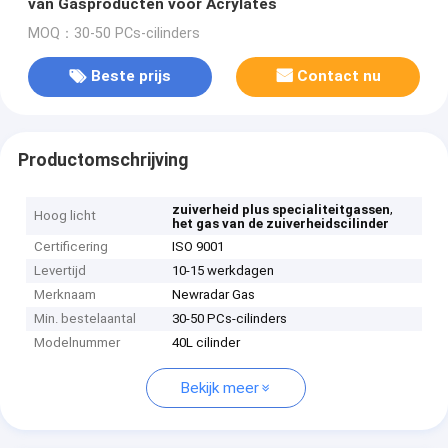
van Gasproducten voor Acrylates
MOQ：30-50 PCs-cilinders
Beste prijs
Contact nu
Productomschrijving
,
zuiverheid plus specialiteitgassen
Hoog licht
het gas van de zuiverheidscilinder
Certificering
ISO 9001
Levertijd
10-15 werkdagen
Merknaam
Newradar Gas
Min. bestelaantal
30-50 PCs-cilinders
Modelnummer
40L cilinder
Bekijk meer