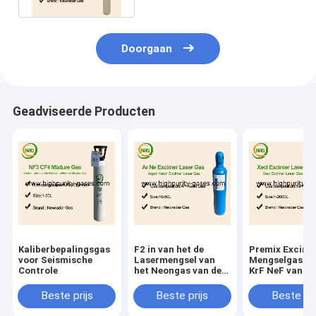
Doorgaan
Geadviseerde Producten
Kaliberbepalingsgas
F2 in van het de
Premix Excime
voor Seismische
Lasermengsel van
Mengselgas va
Controle
het Neongas van de
KrF NeF van
het gaszuiverheid de
Lasergassen
cilindergas
Beste prijs
Beste prijs
Beste pri