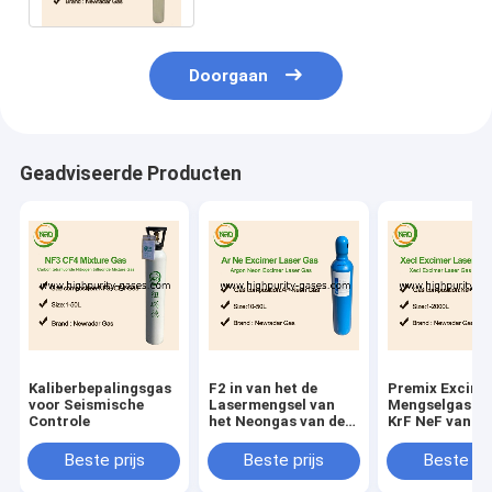
Doorgaan
Geadviseerde Producten
Kaliberbepalingsgas
F2 in van het de
Premix Excime
voor Seismische
Lasermengsel van
Mengselgas va
Controle
het Neongas van de
KrF NeF van
het gaszuiverheid de
Lasergassen
cilindergas
Beste prijs
Beste prijs
Beste pri