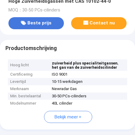
Hoge Zuiverheidsgassen met CAS 10102-44-0
MOQ：30-50 PCs-cilinders
Beste prijs
Contact nu
Productomschrijving
,
zuiverheid plus specialiteitgassen
Hoog licht
het gas van de zuiverheidscilinder
Certificering
ISO 9001
Levertijd
10-15 werkdagen
Merknaam
Newradar Gas
Min. bestelaantal
30-50 PCs-cilinders
Modelnummer
40L cilinder
Bekijk meer