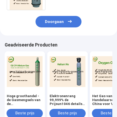
Chemische Samenstelling
Doorgaan
Geadviseerde Producten
Hoge groothandel -
Elektronenrang
Het Gas van d
de Gasmengsels van
99,999% de
Handelaarso2 
de
Prijsun1046 details
China voor Ve
kwaliteitskaliberbepaling
van het Heliumgas
99,999% Zuurs
Beste Prijs
Beste prijs
Beste prijs
Beste pri