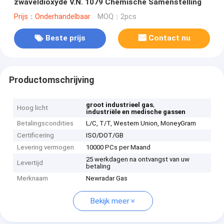
zwaveldioxyde V.N. 1079 Chemische Samenstelling
Prijs：Onderhandelbaar
MOQ：2pcs
Beste prijs
Contact nu
Productomschrijving
,
groot industrieel gas
Hoog licht
industriële en medische gassen
Betalingscondities
L/C, T/T, Western Union, MoneyGram
Certificering
ISO/DOT/GB
Levering vermogen
10000 PCs per Maand
25 werkdagen na ontvangst van uw
Levertijd
betaling
Merknaam
Newradar Gas
Bekijk meer