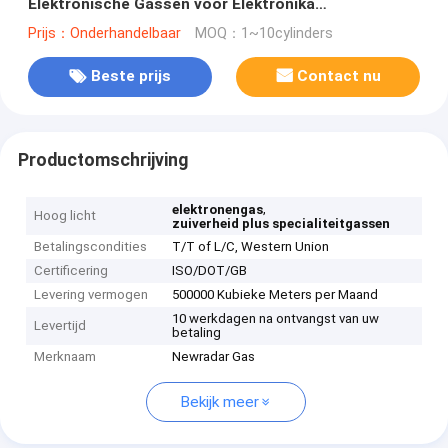
Elektronische Gassen voor Elektronika
Microfabrication
Prijs：Onderhandelbaar
MOQ：1~10cylinders
Beste prijs
Contact nu
Productomschrijving
,
elektronengas
Hoog licht
zuiverheid plus specialiteitgassen
Betalingscondities
T/T of L/C, Western Union
Certificering
ISO/DOT/GB
Levering vermogen
500000 Kubieke Meters per Maand
10 werkdagen na ontvangst van uw
Levertijd
betaling
Merknaam
Newradar Gas
Bekijk meer