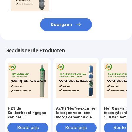
Microfabrication
Doorgaan
Geadviseerde Producten
H2S de
Ar/F2/He/Ne excimer
Het Gas van d
Kaliberbepalingsgas
lasergas voor lens
isobutyleenkal
van het
wordt gemengd die
100 van het he
Waterstofsulfide
xecl laserexcimer
elektronenp.p.
lasers produceert die
van de Saldolu
Beste prijs
Beste prijs
Beste pri