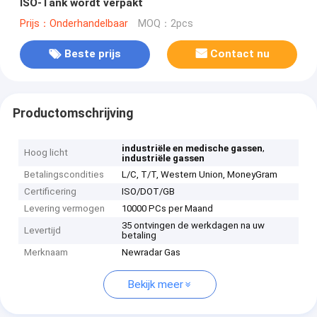
ISO-Tank wordt verpakt
Prijs：Onderhandelbaar
MOQ：2pcs
Beste prijs
Contact nu
Productomschrijving
,
industriële en medische gassen
Hoog licht
industriële gassen
Betalingscondities
L/C, T/T, Western Union, MoneyGram
Certificering
ISO/DOT/GB
Levering vermogen
10000 PCs per Maand
35 ontvingen de werkdagen na uw
Levertijd
betaling
Merknaam
Newradar Gas
Bekijk meer