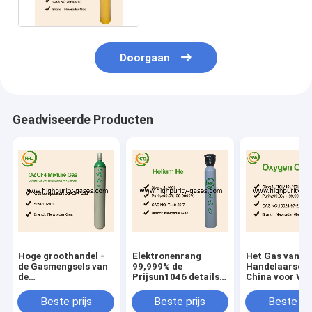
Doorgaan
Geadviseerde Producten
Hoge groothandel -
Elektronenrang
Het Gas van d
de Gasmengsels van
99,999% de
Handelaarso2 
de
Prijsun1046 details
China voor Ve
kwaliteitskaliberbepaling
van het Heliumgas
99,999% Zuurs
Beste Prijs
Beste prijs
Beste prijs
Beste pri