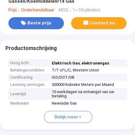
Gassen/Koelmiddelenr14 Gas
Prijs：Onderhandelbaar
MOQ：1~10cylinders
Beste prijs
Contact nu
Productomschrijving
Hoog licht
,
Elektrisch Gas
elektronengas
Betalingscondities
T/T of L/C, Western Union
Certificering
ISO/DOT/GB
Levering vermogen
500000 Kubieke Meters per Maand
10 werkdagen na ontvangst van uw
Levertijd
betaling
Merknaam
Newradar Gas
Bekijk meer