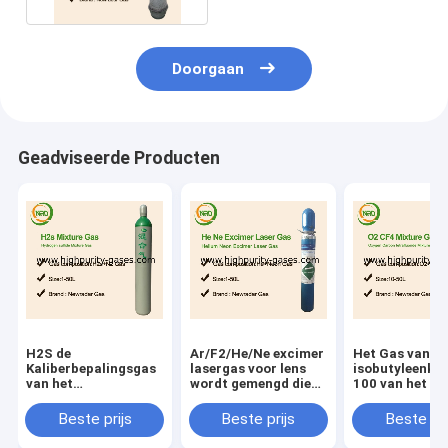
Doorgaan
Geadviseerde Producten
H2S de
Ar/F2/He/Ne excimer
Het Gas van d
Kaliberbepalingsgas
lasergas voor lens
isobutyleenkal
van het
wordt gemengd die
100 van het he
Waterstofsulfide
xecl laserexcimer
elektronenp.p.
lasers produceert die
van de Saldolu
Beste prijs
Beste prijs
Beste pri