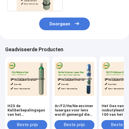
Doorgaan
Geadviseerde Producten
H2S de
Ar/F2/He/Ne excimer
Het Gas van d
Kaliberbepalingsgas
lasergas voor lens
isobutyleenkal
van het
wordt gemengd die
100 van het he
Waterstofsulfide
xecl laserexcimer
elektronenp.p.
lasers produceert die
van de Saldolu
Beste prijs
Beste prijs
Beste pri