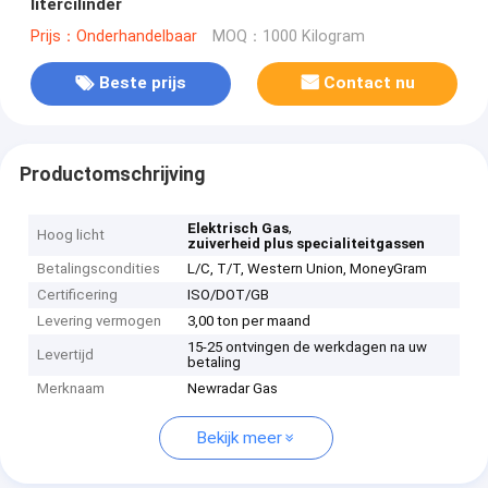
litercilinder
Prijs：Onderhandelbaar
MOQ：1000 Kilogram
Beste prijs
Contact nu
Productomschrijving
,
Elektrisch Gas
Hoog licht
zuiverheid plus specialiteitgassen
Betalingscondities
L/C, T/T, Western Union, MoneyGram
Certificering
ISO/DOT/GB
Levering vermogen
3,00 ton per maand
15-25 ontvingen de werkdagen na uw
Levertijd
betaling
Merknaam
Newradar Gas
Bekijk meer