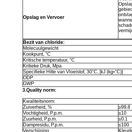
Opslag
gebied
ontvla
Opslag en Vervoer
wanne
schade
vermij
Bezit van chloride:
Molecuulgewicht
Kookpunt, °C
Kritische temperatuur, °C
Kritieke Druk, Mpa
Specifieke Hitte van Vloeistof, 30°C, [kJ (kg•°C)]
ODP
GWP
3.Quality norm:
Kwaliteitsnorm:
Zuiverheid, %
≥99.8
Vochtigheid, P.p.m.
≤10
Zuurheid, P.p.m.
≤0.1
Dampresidu, P.p.m.
≤100
Verschijning
Kleurl