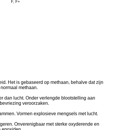
F, F+
id. Het is gebaseerd op methaan, behalve dat zijn
r normaal methaan.
r dan lucht. Onder verlengde blootstelling aan
 bevriezing veroorzaken.
vlammen. Vormen explosieve mengsels met lucht.
ageren. Onverenigbaar met sterke oxyderende en
n epoxiden.