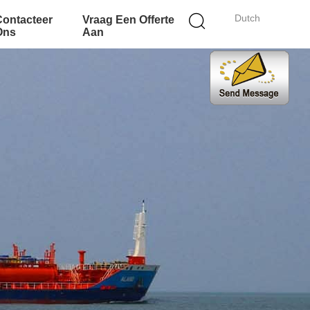
Dutch
Contacteer
Vraag Een Offerte
Ons
Aan