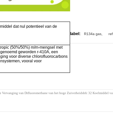
middel dat nul potentieel van de
label:
R134a gas
,
re
otropic (50%/50%) m/m-mengsel met
is genoemd geworden r-410A, een
ing voor diverse chlorofluorocarbons
ensystemen, vooral voor