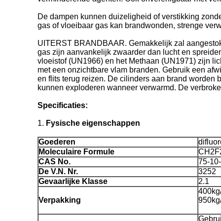
De dampen kunnen duizeligheid of verstikking zonder
gas of vloeibaar gas kan brandwonden, strenge verwo
UITERST BRANDBAAR. Gemakkelijk zal aangestoken 
gas zijn aanvankelijk zwaarder dan lucht en sprei
vloeistof (UN1966) en het Methaan (UN1971) zijn lic
met een onzichtbare vlam branden. Gebruik een afw
en flits terug reizen. De cilinders aan brand worde
kunnen exploderen wanneer verwarmd. De verbroken
Specificaties:
1.
Fysische eigenschappen
Goederen
diflu
Moleculaire Formule
CH2F
CAS No.
75-10
De V.N. Nr.
3252
Gevaarlijke Klasse
2.1
400kg
Verpakking
950kg
Gebrui