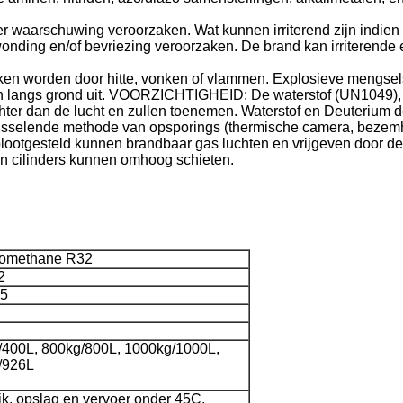
 waarschuwing veroorzaken. Wat kunnen irriterend zijn indien 
nding en/of bevriezing veroorzaken. De brand kan irriterende e
worden door hitte, vonken of vlammen. Explosieve mengsels 
den langs grond uit. VOORZICHTIGHEID: De waterstof (UN1049),
hter dan de lucht en zullen toenemen. Waterstof en Deuterium d
isselende methode van opsporings (thermische camera, bezemh
n blootgesteld kunnen brandbaar gas luchten en vrijgeven door d
 cilinders kunnen omhoog schieten.
oromethane R32
2
-5
/400L, 800kg/800L, 1000kg/1000L,
/926L
k, opslag en vervoer onder 45C.