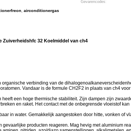
Gevarencodes:
tionerfreon
airconditionergas
,
e Zuiverheidshfc 32 Koelmiddel van ch4
en organische verbinding van de dihalogenoalkaneverscheidenhe
uoratomen. Vandaar is de formule CH2F2 in plaats van ch4 voo
heeft een hoge thermische stabiliteit. Zijn dampen zijn zwaarde
erbreken en raket. Het contact met de onbegrensde vloeistof kan
baar in water. Gemakkelijk aangestoken door hitte, vonken of 
 gevaarlijke producten reageren. Mag hevig met aluminium re
aminen, nitriden, azo/diazo samenstellingen, alkalimetalen, e