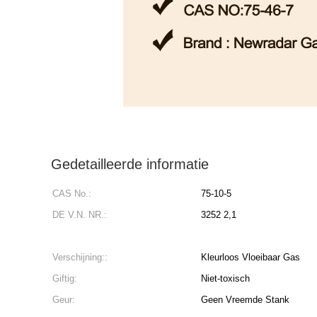
Gedetailleerde informatie
CAS No.:
75-10-5
DE V.N. NR.:
3252 2,1
Verschijning::
Kleurloos Vloeibaar Gas
Giftig:
Niet-toxisch
Geur:
Geen Vreemde Stank