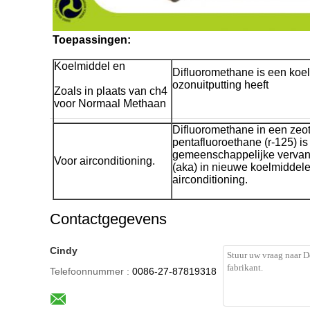
Toepassingen:
Koelmiddel en
Difluoromethane is een koel
ozonuitputting heeft
Zoals in plaats van ch4
voor Normaal Methaan
Difluoromethane in een ze
pentafluoroethane (r-125) 
gemeenschappelijke vervang
Voor airconditioning.
(aka) in nieuwe koelmiddel
airconditioning.
Contactgegevens
Cindy
Telefoonnummer :
0086-27-87819318