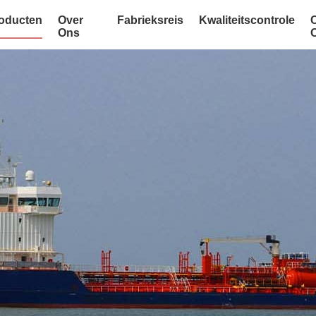
oducten
Over
Fabrieksreis
Kwaliteitscontrole
Ons