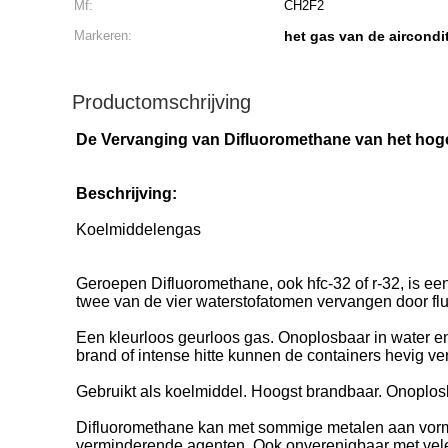
Mf:
CH2F2
Markeren:
het gas van de aircondi
Productomschrijving
De Vervanging van Difluoromethane van het hog
Beschrijving:
Koelmiddelengas
Geroepen Difluoromethane, ook hfc-32 of r-32, is e
twee van de vier waterstofatomen vervangen door fl
Een kleurloos geurloos gas. Onoplosbaar in water en 
brand of intense hitte kunnen de containers hevig v
Gebruikt als koelmiddel. Hoogst brandbaar. Onoplos
Difluoromethane kan met sommige metalen aan vorm
verminderende agenten. Ook onverenigbaar met vele 