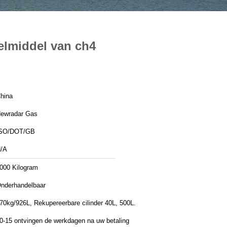
elmiddel van ch4
hina
ewradar Gas
SO/DOT/GB
/A
000 Kilogram
nderhandelbaar
70kg/926L, Rekupereerbare cilinder 40L, 500L.
0-15 ontvingen de werkdagen na uw betaling