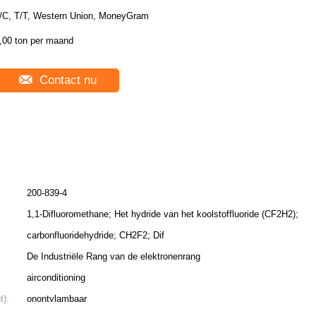
/C, T/T, Western Union, MoneyGram
,00 ton per maand
Contact nu
200-839-4
1,1-Difluoromethane; Het hydride van het koolstoffluoride (CF2H2);
carbonfluoridehydride; CH2F2; Dif
De Industriële Rang van de elektronenrang
airconditioning
t):
onontvlambaar