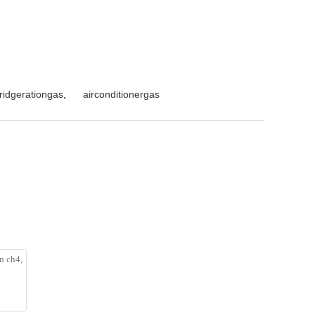
fridgerationgas
,
airconditionergas