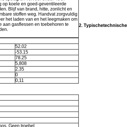
 op koele en goed-geventileerde
en. Blijf van brand, hitte, zonlicht en
mbare stoffen weg. Handvat zorgvuldig
er het laden van en het leegmaken om
 aan gasflessen en toebehoren te
2. Typischetechnisch
den.
52.02
-53.15
78.25
5,808
2.35
0
0,11
oos, Geen troebel