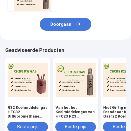
elektronicakoelmiddel
Doorgaan
Geadviseerde Producten
R32 Koelmiddelengas
Van het het
Niet Giftig nie
HFC32
Koelmiddelengas van
Brandbaar Kle
Difluoromethane
HFC23 R23
Gasr22 Koelmi
voor Airconditioning
Brandbaar van
Geen Troebel
Trifluoromethane
Beste prijs
Beste prijs
Beste pri
Kleurloze niet