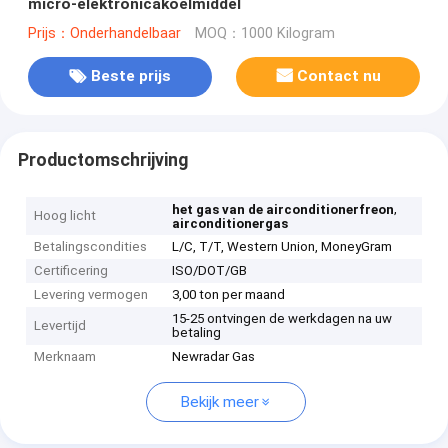
micro-elektronicakoelmiddel
Prijs：Onderhandelbaar
MOQ：1000 Kilogram
Beste prijs
Contact nu
Productomschrijving
,
het gas van de airconditionerfreon
Hoog licht
airconditionergas
Betalingscondities
L/C, T/T, Western Union, MoneyGram
Certificering
ISO/DOT/GB
Levering vermogen
3,00 ton per maand
15-25 ontvingen de werkdagen na uw
Levertijd
betaling
Merknaam
Newradar Gas
Bekijk meer