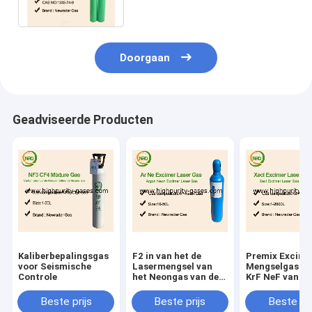
Cilinders voor Koelmiddel
Doorgaan
Geadviseerde Producten
Kaliberbepalingsgas
F2 in van het de
Premix Excime
voor Seismische
Lasermengsel van
Mengselgas va
Controle
het Neongas van de
KrF NeF van
het gaszuiverheid de
Lasergassen
cilindergas
Beste prijs
Beste prijs
Beste pri