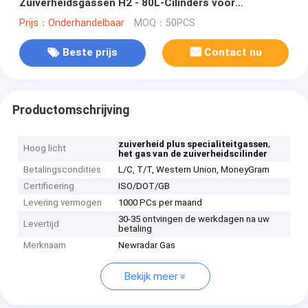
Zuiverheidsgassen H2 - 80L-Cilinders voor
Koelmiddel
Prijs：Onderhandelbaar
MOQ：50PCS
Beste prijs
Contact nu
Productomschrijving
,
zuiverheid plus specialiteitgassen
Hoog licht
het gas van de zuiverheidscilinder
Betalingscondities
L/C, T/T, Western Union, MoneyGram
Certificering
ISO/DOT/GB
Levering vermogen
1000 PCs per maand
30-35 ontvingen de werkdagen na uw
Levertijd
betaling
Merknaam
Newradar Gas
Bekijk meer