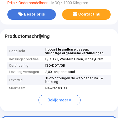
Prijs：Onderhandelbaar
MOQ：1000 Kilogram
Beste prijs
Contact nu
Productomschrijving
,
hoogst brandbare gassen
Hoog licht
vluchtige organische verbindingen
Betalingscondities
L/C, T/T, Western Union, MoneyGram
Certificering
ISO/DOT/GB
Levering vermogen
3,00 ton per maand
15-25 ontvingen de werkdagen na uw
Levertijd
betaling
Merknaam
Newradar Gas
Bekijk meer