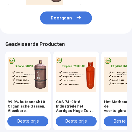
Doorgaan
Geadviseerde Producten
99.9% butaanc4h10
CAS 74-98-6
Het Methaang
Organische Gassen,
Industriële het
de
Vloeibare
Aardgas Hoge Zuiver
voertuigbrand
Petroleumgasgifstof
van het Rang
Geurloze Kleur
Organische Methaan
Rang van het
Beste prijs
Beste prijs
Beste pri
Gaselektron