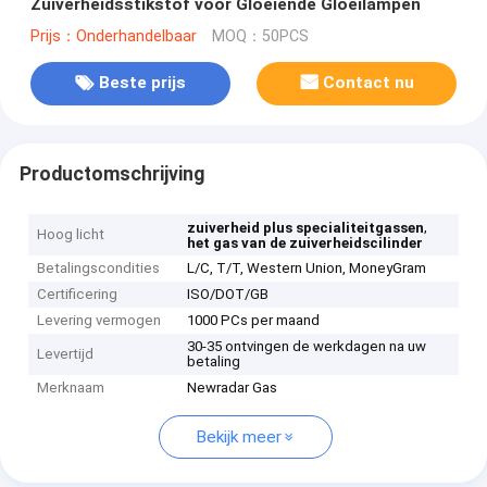
Zuiverheidsstikstof voor Gloeiende Gloeilampen
Prijs：Onderhandelbaar
MOQ：50PCS
Beste prijs
Contact nu
Productomschrijving
,
zuiverheid plus specialiteitgassen
Hoog licht
het gas van de zuiverheidscilinder
Betalingscondities
L/C, T/T, Western Union, MoneyGram
Certificering
ISO/DOT/GB
Levering vermogen
1000 PCs per maand
30-35 ontvingen de werkdagen na uw
Levertijd
betaling
Merknaam
Newradar Gas
Bekijk meer