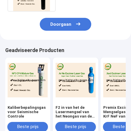
Doorgaan
Geadviseerde Producten
Kaliberbepalingsgas
F2 in van het de
Premix Excime
voor Seismische
Lasermengsel van
Mengselgas va
Controle
het Neongas van de
KrF NeF van
het gaszuiverheid de
Lasergassen
cilindergas
Beste prijs
Beste prijs
Beste pri