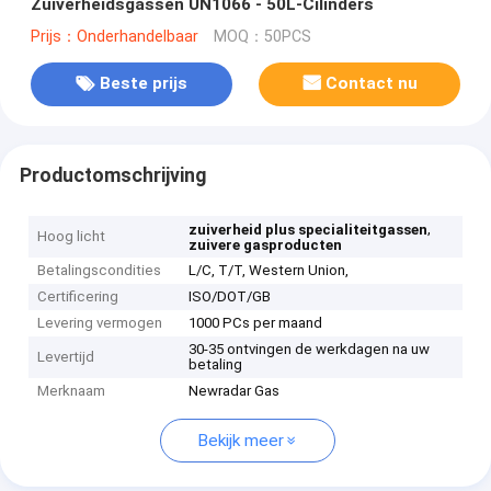
Zuiverheidsgassen UN1066 - 50L-Cilinders
Prijs：Onderhandelbaar
MOQ：50PCS
Beste prijs
Contact nu
Productomschrijving
,
zuiverheid plus specialiteitgassen
Hoog licht
zuivere gasproducten
Betalingscondities
L/C, T/T, Western Union,
Certificering
ISO/DOT/GB
Levering vermogen
1000 PCs per maand
30-35 ontvingen de werkdagen na uw
Levertijd
betaling
Merknaam
Newradar Gas
Bekijk meer