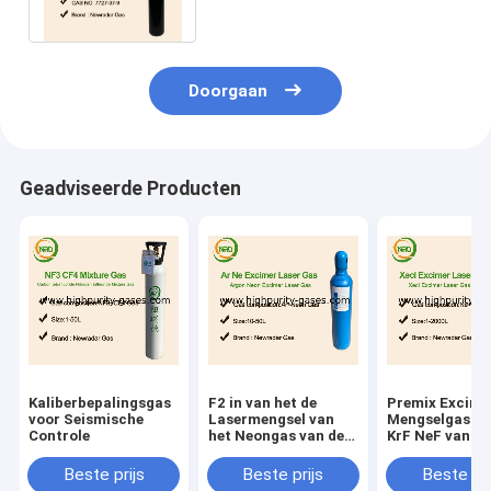
50L-Cilinders
Doorgaan
Geadviseerde Producten
Kaliberbepalingsgas
F2 in van het de
Premix Excime
voor Seismische
Lasermengsel van
Mengselgas va
Controle
het Neongas van de
KrF NeF van
het gaszuiverheid de
Lasergassen
cilindergas
Beste prijs
Beste prijs
Beste pri