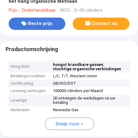
het Rang Organische Methaan
Prijs：Onderhandelbaar
MOQ：5~50 cilinders
Beste prijs
Contact nu
Productomschrijving
,
hoogst brandbare gassen
Hoog licht
vluchtige organische verbindingen
Betalingscondities
L/C, T/T, Western Union
Certificering
GB/ISO/DOT
Levering vermogen
100000 cilinders per Maand
20 ontvingen de werkdagen na uw
Levertijd
betaling
Merknaam
Newradar Gas
Bekijk meer