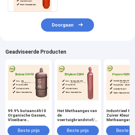
Doorgaan
Geadviseerde Producten
99.9% butaanc4h10
Het Methaangas van
Industrieel Ho
Organische Gassen,
de
Zuiver Kleurlo
Vloeibare
voertuigbrandstof/de
Methaangas v
Petroleumgasgifstof
Geurloze Kleurloze
Propaan Orga
Rang van het
Gassen
Beste prijs
Beste prijs
Beste pri
Gaselektron