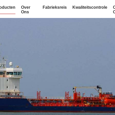
oducten
Over
Fabrieksreis
Kwaliteitscontrole
Ons