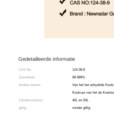
Gedetailleerde informatie
CAS No.:
124-38-9
Zuiverheid::
99.999%
Andere namen:
Van het het anhydride Kool
Koolzuur van het de Koolstof
Cilindersvolume::
40L en 50L
giftig:
minder giftig