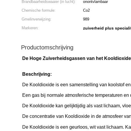
Brandbaarheidswaaier (in lucht):
onontvlambaar
Chemische formule:
Co2
Gmelinverwijzing:
989
Markeren:
zuiverheid plus special
Productomschrijving
De Hoge Zuiverheidsgassen van het Kooldioxideg
Beschrijving:
De Kooldioxide is een samenstelling van koolstof en 
Een gas bij normale atmosferische temperaturen en d
De Kooldioxide kan gelijktijdig als vast lichaam, vlo
De concentratie van Kooldioxide in de atmosfeer va
De Kooldioxide is een geurloos, wit vast lichaam. K