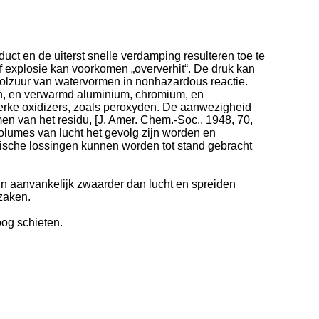
uct en de uiterst snelle verdamping resulteren toe te
tof explosie kan voorkomen „oververhit“. De druk kan
oolzuur van watervormen in nonhazardous reactie.
en, en verwarmd aluminium, chromium, en
terke oxidizers, zoals peroxyden. De aanwezigheid
n van het residu, [J. Amer. Chem.-Soc., 1948, 70,
olumes van lucht het gevolg zijn worden en
atische lossingen kunnen worden tot stand gebracht
n aanvankelijk zwaarder dan lucht en spreiden
zaken.
og schieten.