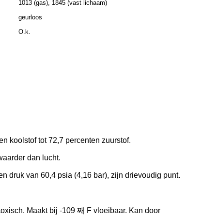
1013 (gas), 1845 (vast lichaam)
geurloos
O.k.
n koolstof tot 72,7 percenten zuurstof.
waarder dan lucht.
n druk van 60,4 psia (4,16 bar), zijn drievoudig punt.
toxisch. Maakt bij -109 째 F vloeibaar. Kan door