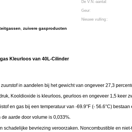
De V.N.-aantal:
Geur:
Nieuwe vulling::
iteitgassen
zuivere gasproducten
,
as Kleurloos van 40L-Cilinder
zuurstof in aandelen bij het gewicht van ongeveer 27,3 percente
ruk, Kooldioxide is kleurloos, geurloos en ongeveer 1,5 keer z
eistof en gas bij een temperatuur van -69.9°F (- 56.6°C) bestaan e
n de aarde door volume is 0,033%.
an schadelijke bevriezing veroorzaken. Noncombustible en niet-