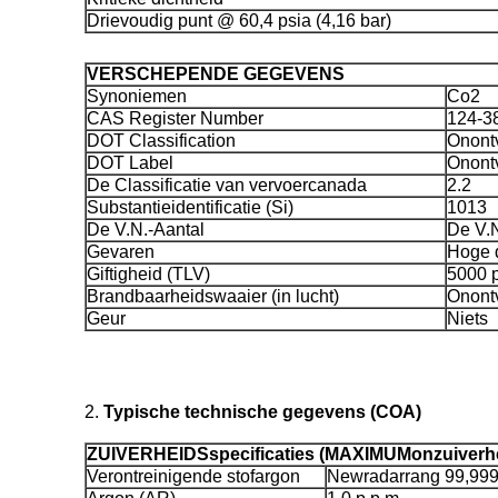
Drievoudig punt @ 60,4 psia (4,16 bar)
VERSCHEPENDE GEGEVENS
Synoniemen
Co2
CAS Register Number
124-3
DOT Classification
Onont
DOT Label
Onont
De Classificatie van vervoercanada
2.2
Substantieidentificatie (Si)
1013
De V.N.-Aantal
De V.
Gevaren
Hoge d
Giftigheid (TLV)
5000 p
Brandbaarheidswaaier (in lucht)
Onont
Geur
Niets
2.
Typische technische gegevens (COA)
ZUIVERHEIDSspecificaties (MAXIMUMonzuiverhe
Verontreinigende stofargon
Newradarrang 99,99