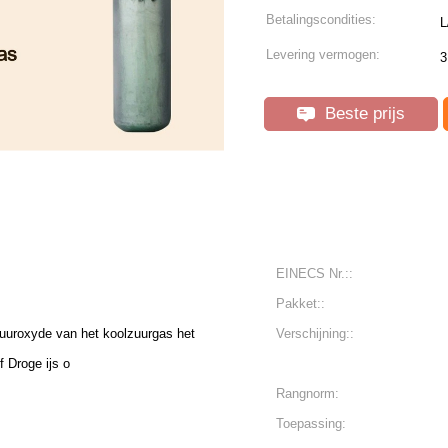
Betalingscondities:
L
Levering vermogen:
3
Beste prijs
EINECS Nr.::
Pakket::
zuuroxyde van het koolzuurgas het
Verschijning::
 Droge ijs o
Rangnorm:
Toepassing: