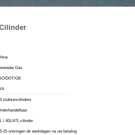
Cilinder
hina
ewradar Gas
SO/DOT/GB
/A
0 stukkencilinders
nderhandelbaar
L / 40L/47L-cilinder
5-25 ontvingen de werkdagen na uw betaling