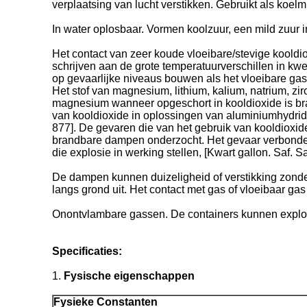
verplaatsing van lucht verstikken. Gebruikt als koelm
In water oplosbaar. Vormen koolzuur, een mild zuur i
Het contact van zeer koude vloeibare/stevige kooldio
schrijven aan de grote temperatuurverschillen in kwes
op gevaarlijke niveaus bouwen als het vloeibare gas
Het stof van magnesium, lithium, kalium, natrium, 
magnesium wanneer opgeschort in kooldioxide is bra
van kooldioxide in oplossingen van aluminiumhydride
877]. De gevaren die van het gebruik van kooldioxi
brandbare dampen onderzocht. Het gevaar verbonden a
die explosie in werking stellen, [Kwart gallon. Saf. S
De dampen kunnen duizeligheid of verstikking zond
langs grond uit. Het contact met gas of vloeibaar g
Onontvlambare gassen. De containers kunnen explo
Specificaties:
1.
Fysische eigenschappen
Fysieke Constanten