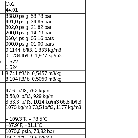
Co2
44.01
838,0 psig, 58,78 bar
491,0 psig, 34,85 bar
302,0 psig, 21,82 bar
200,0 psig, 14,79 bar
060,4 psig, 05,16 bars
000,0 psig, 01,00 bars
0,1144 lb/ft3, 1,833 kg/m3
0,1234 lb/ft3, 1,977 kg/m3
n
1,522
1,524
 1
8,741 ft3/lb, 0,5457 m3/kg
8,104 ft3/lb, 0,5059 m3/kg
d
47.6 lb/ft3, 762 kg/m
3 58,0 lb/ft3, 929 kg/m
3 63,3 lb/ft3, 1014 kg/m3 66,8 lb/ft3,
1070 kg/m3 73,5 lb/ft3, 1177 kg/m3
– 109.3°F, – 78.5°C
+87.9°F, +31.1°C
1070,6 psia, 73,82 bar
29.2 lb/ft3, 468 kg/m3