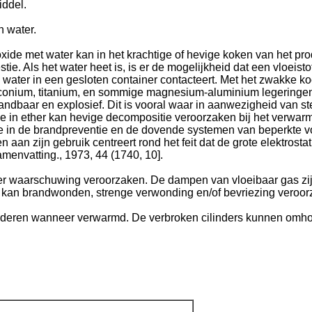
iddel.
n water.
xide met water kan in het krachtige of hevige koken van het prod
tie. Als het water heet is, is er de mogelijkheid dat een vloeis
 water in een gesloten container contacteert. Met het zwakke k
zirconium, titanium, en sommige magnesium-aluminium legering
ndbaar en explosief. Dit is vooral waar in aanwezigheid van s
 in ether kan hevige decompositie veroorzaken bij het verwarme
de in de brandpreventie en de dovende systemen van beperkte v
an zijn gebruik centreert rond het feit dat de grote elektrost
amenvatting., 1973, 44 (1740, 10].
er waarschuwing veroorzaken. De dampen van vloeibaar gas zij
as kan brandwonden, strenge verwonding en/of bevriezing veroor
deren wanneer verwarmd. De verbroken cilinders kunnen omho