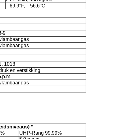
– 69.9°F, – 56.6°C
8-9
vlambaar gas
vlambaar gas
N. 1013
ruk en verstikking
.p.m.
vlambaar gas
idsniveaus) *
9%
UHP-Rang 99,99%