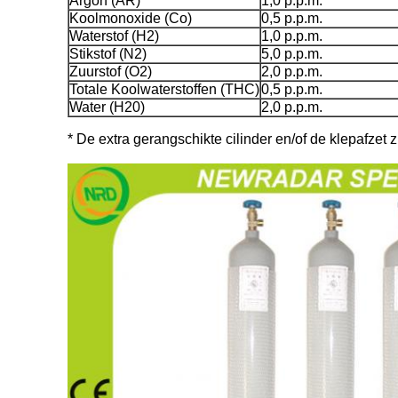
Argon (AR)
1,0 p.p.m.
Koolmonoxide (Co)
0,5 p.p.m.
Waterstof (H2)
1,0 p.p.m.
Stikstof (N2)
5,0 p.p.m.
Zuurstof (O2)
2,0 p.p.m.
Totale Koolwaterstoffen (THC)
0,5 p.p.m.
Water (H20)
2,0 p.p.m.
* De extra gerangschikte cilinder en/of de klepafzet 