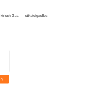
ektrisch Gas
,
stikstofgasfles
en