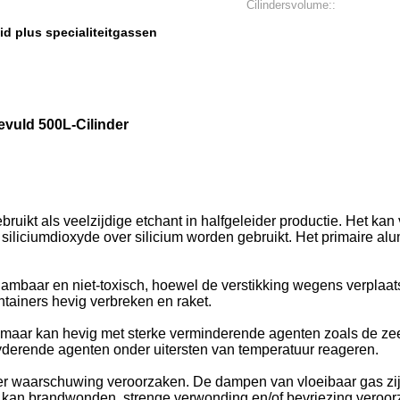
Cilindersvolume::
id plus specialiteitgassen
evuld 500L-Cilinder
ikt als veelzijdige etchant in halfgeleider productie. Het kan 
siliciumdioxyde over silicium worden gebruikt. Het primaire alu
tvlambaar en niet-toxisch, hoewel de verstikking wegens verpla
ntainers hevig verbreken en raket.
t, maar kan hevig met sterke verminderende agenten zoals de ze
derende agenten onder uitersten van temperatuur reageren.
er waarschuwing veroorzaken. De dampen van vloeibaar gas zij
as kan brandwonden, strenge verwonding en/of bevriezing veroorz