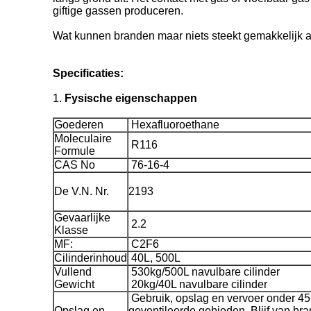
giftige gassen produceren.
Wat kunnen branden maar niets steekt gemakkelijk 
Specificaties:
1.
Fysische eigenschappen
Goederen
Hexafluoroethane
Moleculaire
R116
Formule
CAS No
76-16-4
De V.N. Nr.
2193
Gevaarlijke
2.2
Klasse
MF:
C2F6
Cilinderinhoud
40L, 500L
Vullend
530kg/500L navulbare cilinder
Gewicht
20kg/40L navulbare cilinder
Gebruik, opslag en vervoer onder 45
Opslag en
geventileerde gebieden. Blijf van bra