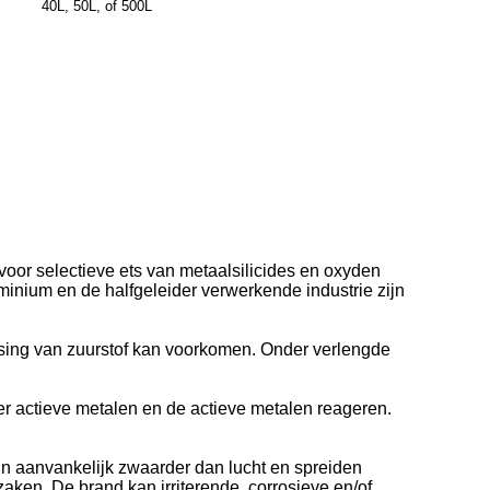
40L, 50L, of 500L
voor selectieve ets van metaalsilicides en oxyden
minium en de halfgeleider verwerkende industrie zijn
atsing van zuurstof kan voorkomen. Onder verlengde
er actieve metalen en de actieve metalen reageren.
n aanvankelijk zwaarder dan lucht en spreiden
aken. De brand kan irriterende, corrosieve en/of