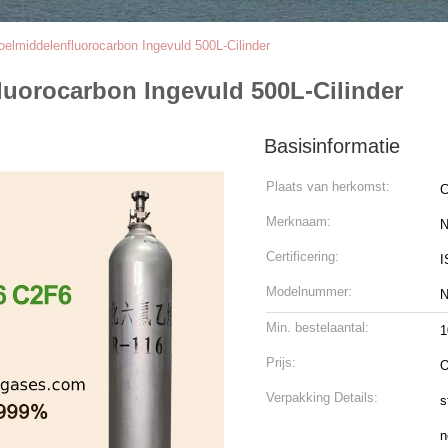
oelmiddelenfluorocarbon Ingevuld 500L-Cilinder
luorocarbon Ingevuld 500L-Cilinder
Basisinformatie
Plaats van herkomst:
C
Merknaam:
N
Certificering:
I
Modelnummer:
N
Min. bestelaantal:
1
Prijs:
O
Verpakking Details:
s
n