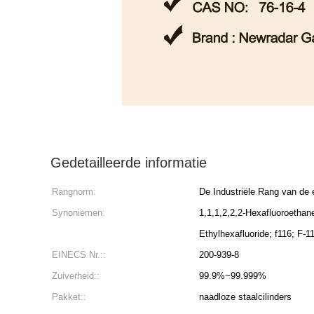
Gedetailleerde informatie
Rangnorm:
De Industriële Rang van de 
Synoniemen:
1,1,1,2,2,2-Hexafluoroethan
Ethylhexafluoride; f116; F-1
EINECS Nr.::
200-939-8
Zuiverheid::
99.9%~99.999%
Pakket::
naadloze staalcilinders