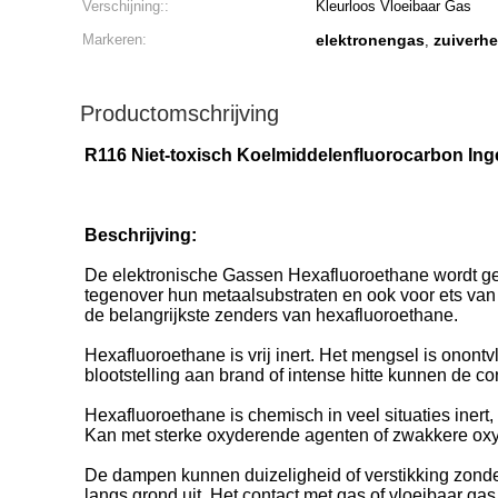
Verschijning::
Kleurloos Vloeibaar Gas
Markeren:
elektronengas
zuiverhe
,
Productomschrijving
R116 Niet-toxisch Koelmiddelenfluorocarbon Ing
Beschrijving:
De elektronische Gassen Hexafluoroethane wordt gebru
tegenover hun metaalsubstraten en ook voor ets van 
de belangrijkste zenders van hexafluoroethane.
Hexafluoroethane is vrij inert. Het mengsel is onon
blootstelling aan brand of intense hitte kunnen de co
Hexafluoroethane is chemisch in veel situaties iner
Kan met sterke oxyderende agenten of zwakkere oxy
De dampen kunnen duizeligheid of verstikking zond
langs grond uit. Het contact met gas of vloeibaar g