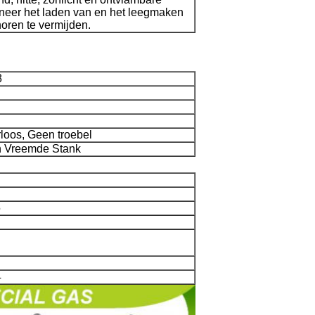
neer het laden van en het leegmaken
oren te vermijden.
8
loos, Geen troebel
 Vreemde Stank
5
4