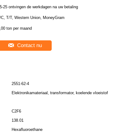
5-25 ontvingen de werkdagen na uw betaling
/C, T/T, Western Union, MoneyGram
,00 ton per maand
Contact nu
2551-62-4
Elektronikamateriaal, transformator, koelende vloeistof
C2F6
138.01
Hexafluoroethane