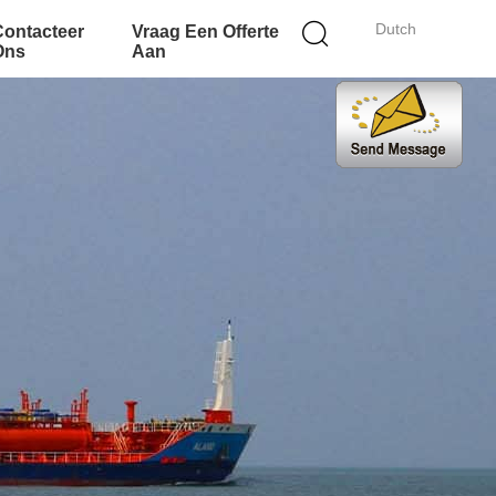
Dutch
Contacteer
Vraag Een Offerte
Ons
Aan