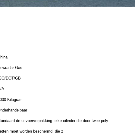
hina
ewradar Gas
SO/DOT/GB
/A
000 Kilogram
nderhandelbaar
tandaard de uitvoerverpakking: elke cilinder die door twee poly-
etten moet worden beschermd, die z