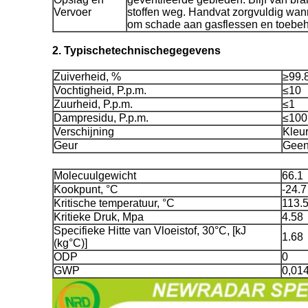
Vervoer
stoffen weg. Handvat zorgvuldig wan
om schade aan gasflessen en toebeh
2. Typischetechnischegegevens
Zuiverheid, %
≥99.
Vochtigheid, P.p.m.
≤10
Zuurheid, P.p.m.
≤1
Dampresidu, P.p.m.
≤100
Verschijning
Kleur
Geur
Geen
Molecuulgewicht
66.1
Kookpunt, °C
-24.7
Kritische temperatuur, °C
113.
Kritieke Druk, Mpa
4.58
Specifieke Hitte van Vloeistof, 30°C, [kJ
1.68
(kg°C)]
ODP
0
GWP
0,01