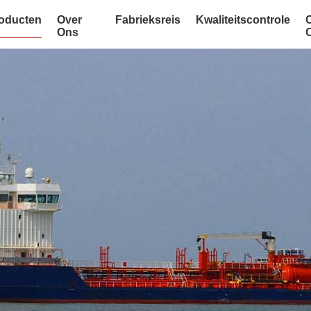
oducten
Over
Fabrieksreis
Kwaliteitscontrole
Ons