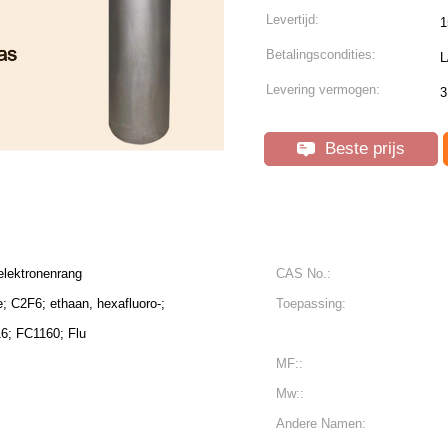
Levertijd:
1
Betalingscondities:
L
Levering vermogen:
3
Beste prijs
elektronenrang
CAS No.:
e; C2F6; ethaan, hexafluoro-;
Toepassing:
16; FC1160; Flu
MF::
Mw::
Andere Namen: