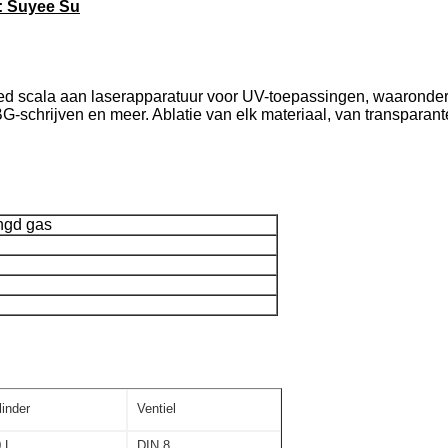
: Suyee Su
 scala aan laserapparatuur voor UV-toepassingen, waaronder c
-schrijven en meer. Ablatie van elk materiaal, van transparante
gd gas
linder
Ventiel
 L
DIN 8