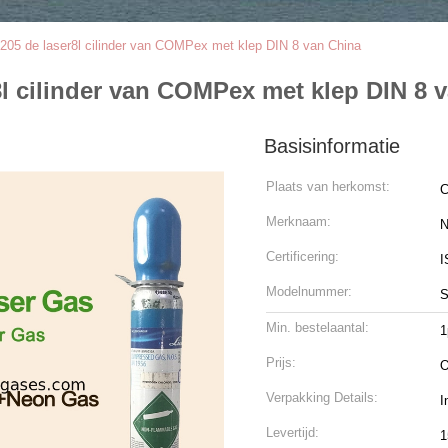
205 de laser8l cilinder van COMPex met klep DIN 8 van China
8l cilinder van COMPex met klep DIN 8 
Basisinformatie
Plaats van herkomst:
C
Merknaam:
N
Certificering:
I
Modelnummer:
S
Min. bestelaantal:
1
Prijs:
O
Verpakking Details:
I
Levertijd:
1