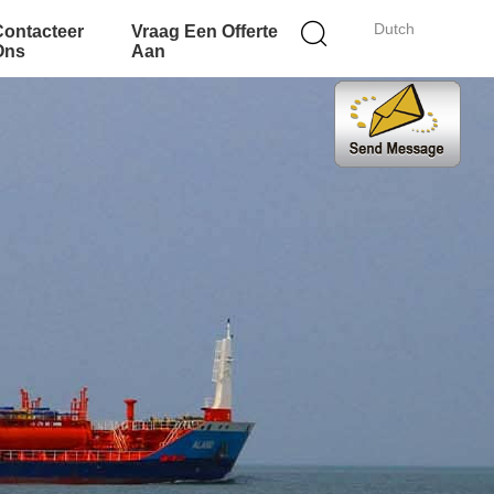
Dutch
Contacteer
Vraag Een Offerte
Ons
Aan