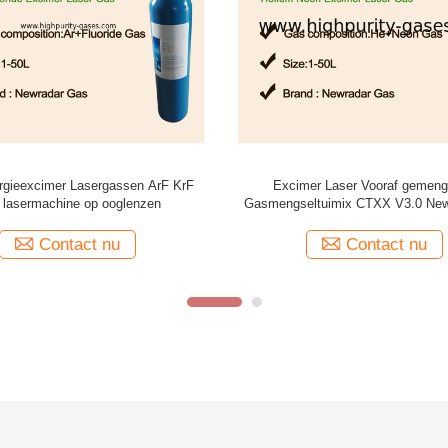
de Lasergasmengsels Nidek Lasik
Het vooraf gemengde Fluoride 
rf voor Oogchirurgie aan Indische
Gasargon, ArF-Gasmengsels193nm L
Markt
Contact nu
Contact nu