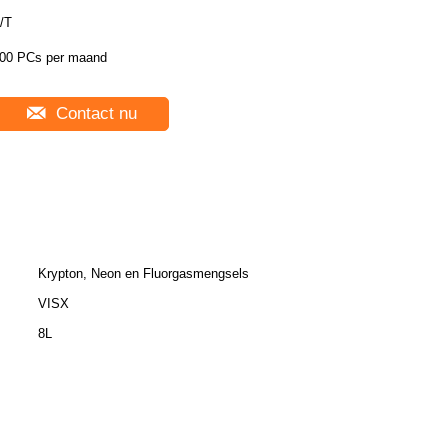
/T
00 PCs per maand
Contact nu
Krypton, Neon en Fluorgasmengsels
VISX
8L