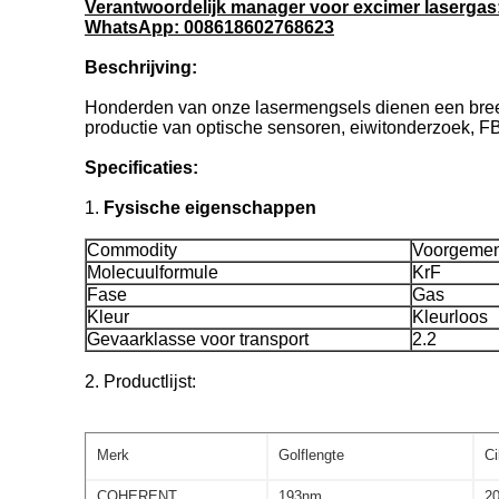
Verantwoordelijk manager voor excimer lasergas
WhatsApp: 008618602768623
Beschrijving:
Honderden van onze lasermengsels dienen een breed
productie van optische sensoren, eiwitonderzoek, FBG
Specificaties:
1.
Fysische eigenschappen
Commodity
Voorgemen
Molecuulformule
KrF
Fase
Gas
Kleur
Kleurloos
Gevaarklasse voor transport
2.2
2. Productlijst:
Merk
Golflengte
Ci
COHERENT
193nm
20