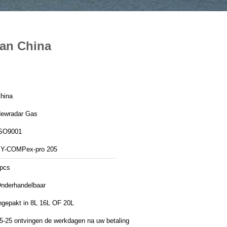
van China
hina
ewradar Gas
SO9001
Y-COMPex-pro 205
pcs
nderhandelbaar
ngepakt in 8L 16L OF 20L
5-25 ontvingen de werkdagen na uw betaling