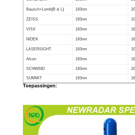
Bausch+Lomb
(
B & L
)
193nm
20
ZEISS
193nm
10
VISX
193nm
16
NIDEK
193nm
16
LASERSIGHT
193nm
10
Alcon
193nm
16
SCHWIND
193nm
20
SUMMIT
193nm
16
Toepassingen: