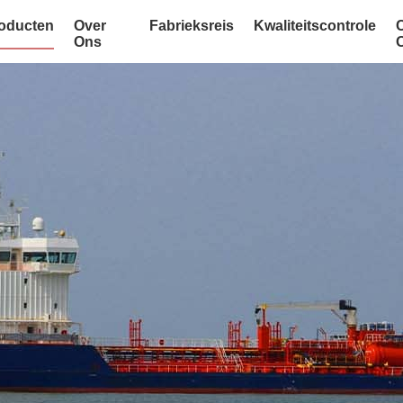
oducten
Over
Fabrieksreis
Kwaliteitscontrole
Ons