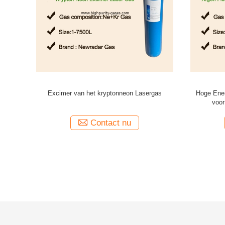
 gemengde
Excimer van het ultra Hoge Zuiverheidsfluor
Medische 
p DIN 8 van
Lasergassen ArF XeF KrF als
van Ranga
Brekingschirurgie
Contact nu