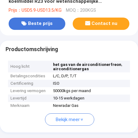
koelmiddel R23 voor wetenschappelijke
onderzoekkoeling wordt gebruikt
Prijs：USD5.9-USD13.5/KG
MOQ：200KGS
Beste prijs
Contact nu
Productomschrijving
,
het gas van de airconditionerfreon
Hoog licht
airconditionergas
Betalingscondities
L/C, D/P, T/T
Certificering
ISO
Levering vermogen
50000kgs per maand
Levertijd
10-15 werkdagen
Merknaam
Newradar Gas
Bekijk meer