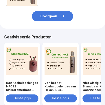
Doorgaan
Geadviseerde Producten
R32 Koelmiddelengas
Van het het
Niet Giftig nie
HFC32
Koelmiddelengas van
Brandbaar Kle
Difluoromethane
HFC23 R23
Gasr22 Koelmi
voor Airconditioning
Brandbaar van
Geen Troebel
Trifluoromethane
Beste prijs
Beste prijs
Beste pri
Kleurloze niet